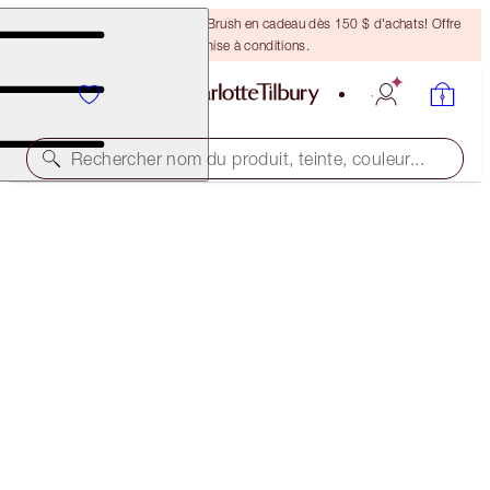
Recevez un pinceau Bronzing Brush en cadeau dès 150 $ d'achats! Offre
soumise à conditions.
Rechercher nom du produit, teinte, couleur...
LIMITLESS LUCKY LIPS
EVERLASTING BLOSSOM
48,00 $