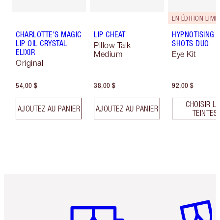
EN ÉDITION LIMIT
CHARLOTTE'S MAGIC
LIP CHEAT
HYPNOTISING 
LIP OIL CRYSTAL
SHOTS DUO
Pillow Talk
ELIXIR
Medium
Eye Kit
Original
54,00 $
38,00 $
92,00 $
CHOISIR L
AJOUTEZ AU PANIER
AJOUTEZ AU PANIER
TEINTES
Article 1 sur 6
Article 