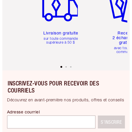
Livraison gratuite
Recev
2 échanti
sur toute commande
gratui
supérieure à 50 $
avec toute
comman
INSCRIVEZ-VOUS POUR RECEVOIR DES
COURRIELS
Découvrez en avant-première nos produits, offres et conseils
Adresse courriel
S’INSCRIRE