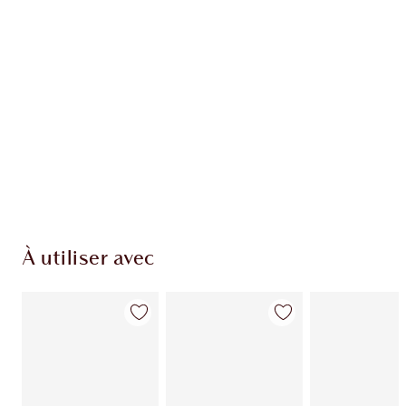
EXCLUSIVITÉS CHARLOTTE TILBURY
Club fidélité Charlotte's Darlings. Gagnez des
points de fidélité à chaque achat!
Livraison standard gratuite quand vous
dépensez 50,00 $
Choisissez 2 échantillons gratuits au moment
du paiement
À utiliser avec