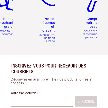
Recevez
Profitez de
Compléter
2 échantillons
récompenses
votre profil
gratuits
et
beauté
d'avantages
avec toutes les
pour obtenir des
commandes
recommandations
avec le Programme
personnalisées
de fidélité de
Charlotte
INSCRIVEZ-VOUS POUR RECEVOIR DES
COURRIELS
Découvrez en avant-première nos produits, offres et
conseils
Adresse courriel
S’INSCRIRE