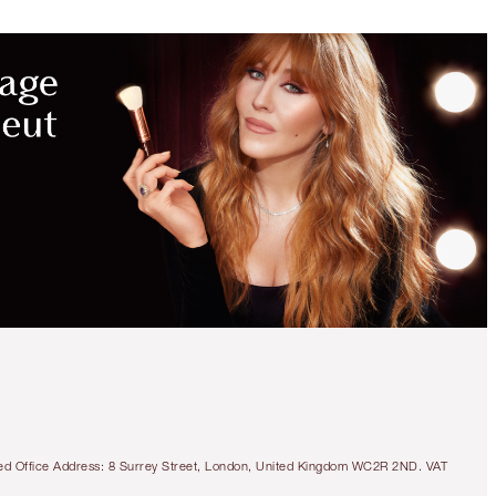
tered Office Address: 8 Surrey Street, London, United Kingdom WC2R 2ND. VAT