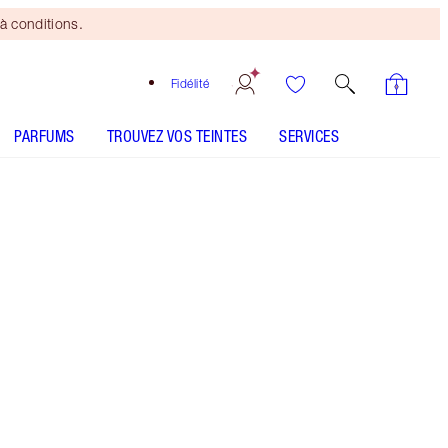
à conditions.
Fidélité
PARFUMS
TROUVEZ VOS TEINTES
SERVICES
6 Medium - Discontinued
Pinceau
Bronzing
Brush