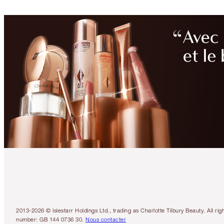
2013-2026 © Islestarr Holdings Ltd., trading as Charlotte Tilbury Beauty. Al
number: GB 144 0736 30.
Nous contacter