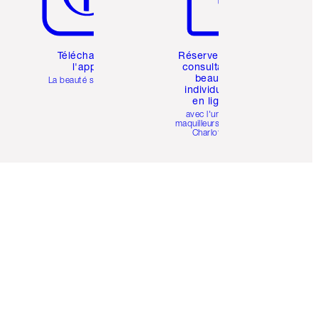
Téléchargez
Réservez une
l'appli
consultation
beauté
La beauté simplifiée
individuelle
en ligne
avec l'un des
maquilleurs pro de
Charlotte.