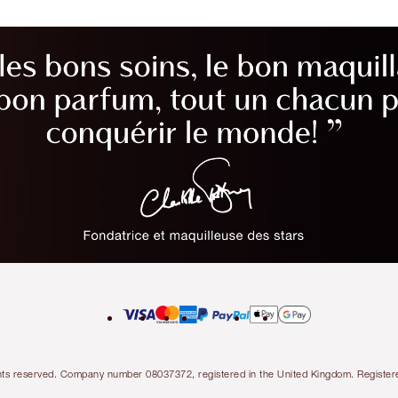
l rights reserved. Company number 08037372, registered in the United Kingdom. Regis