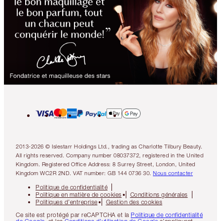
2013-2026 © Islestarr Holdings Ltd., trading as Charlotte Tilbury Beauty.
All rights reserved. Company number 08037372, registered in the United
Kingdom. Registered Office Address: 8 Surrey Street, London, United
Kingdom WC2R 2ND. VAT number: GB 144 0736 30.
Nous contacter
Politique de confidentialité
Politique en matière de cookies
Conditions générales
Politiques d’entreprise
Gestion des cookies
Ce site est protégé par reCAPTCHA et la
Politique de confidentialité