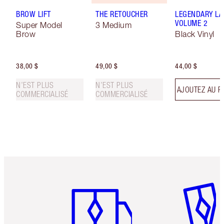
BROW LIFT
THE RETOUCHER
LEGENDARY LA
VOLUME 2
Super Model
3 Medium
Brow
Black Vinyl
38,00 $
49,00 $
44,00 $
N’EST PLUS
N’EST PLUS
AJOUTEZ AU P
COMMERCIALISÉ
COMMERCIALISÉ
Article 1 sur 6
Article 