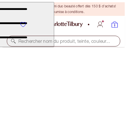
DERNIÈRE CHANCE ! Un mini duo beauté offert dès 150 $ d'achats!
Offre soumise à conditions.
Rechercher nom du produit, teinte, couleur...
S'ABONNER !
LEGENDARY BROWS
PERFECT BROW
38,00 $
(
292,31 $
/
10
g
)