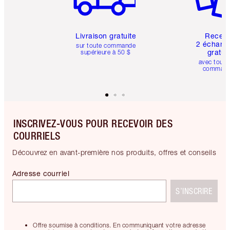
Livraison gratuite
Recev
2 échanti
sur toute commande
gratui
supérieure à 50 $
avec toute
comman
INSCRIVEZ-VOUS POUR RECEVOIR DES
COURRIELS
Découvrez en avant-première nos produits, offres et conseils
Adresse courriel
S’INSCRIRE
Offre soumise à conditions. En communiquant votre adresse