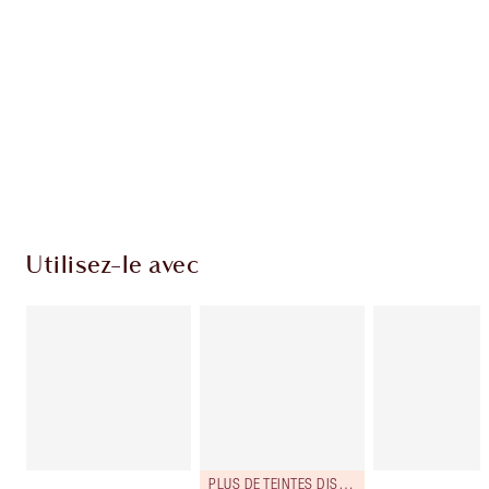
Club fidélité Charlotte's Darlings. Gagnez des
points de fidélité à chaque achat!
Livraison standard gratuite quand vous
dépensez 50,00 $
Choisissez 2 échantillons gratuits au moment
du paiement
Utilisez-le avec
PLUS DE TEINTES DISPONIBLES