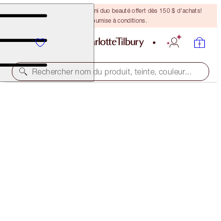
DERNIÈRE CHANCE ! Un mini duo beauté offert dès 150 $ d'achats!
Offre soumise à conditions.
Rechercher nom du produit, teinte, couleur...
ÉDITION LIMITÉE
LUNAR NEW YEAR LIPSTICK
KISSING SWEET BLOSSOM
53,00 $