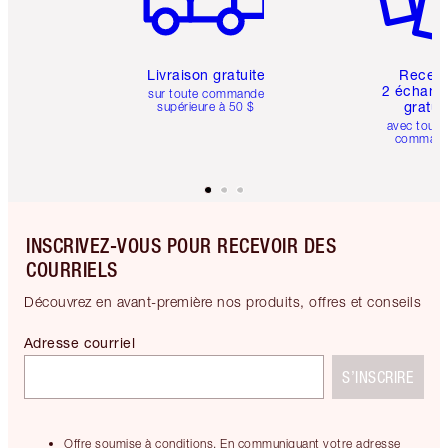
Livraison gratuite
Recev
2 échanti
sur toute commande
gratui
supérieure à 50 $
avec toute
comman
INSCRIVEZ-VOUS POUR RECEVOIR DES
COURRIELS
Découvrez en avant-première nos produits, offres et conseils
Adresse courriel
S’INSCRIRE
Offre soumise à conditions. En communiquant votre adresse