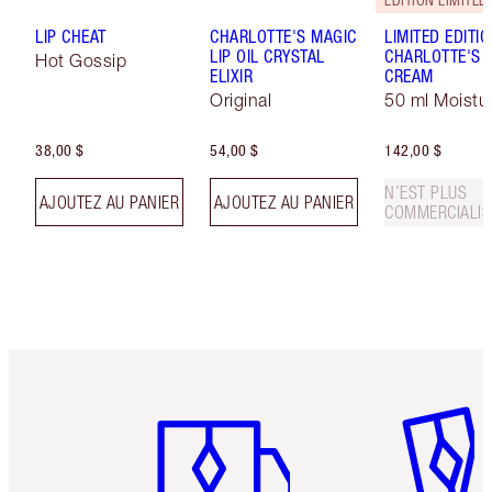
LIP CHEAT
CHARLOTTE'S MAGIC
LIMITED EDITI
LIP OIL CRYSTAL
CHARLOTTE'S 
Hot Gossip
ELIXIR
CREAM
Original
50 ml Moistur
38,00 $
54,00 $
142,00 $
N’EST PLUS
AJOUTEZ AU PANIER
AJOUTEZ AU PANIER
COMMERCIALIS
Article 1 sur 6
Article 