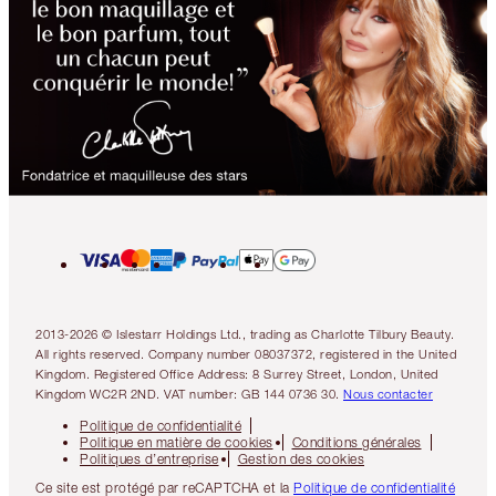
2013-2026 © Islestarr Holdings Ltd., trading as Charlotte Tilbury Beauty.
All rights reserved. Company number 08037372, registered in the United
Kingdom. Registered Office Address: 8 Surrey Street, London, United
Kingdom WC2R 2ND. VAT number: GB 144 0736 30.
Nous contacter
Politique de confidentialité
Politique en matière de cookies
Conditions générales
Politiques d’entreprise
Gestion des cookies
Ce site est protégé par reCAPTCHA et la
Politique de confidentialité