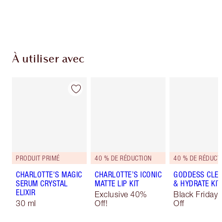
Choisissez 2 échantillons gratuits au moment
du paiement
À utiliser avec
PRODUIT PRIMÉ
40 % DE RÉDUCTION
40 % DE RÉDUCT
CHARLOTTE'S MAGIC
CHARLOTTE’S ICONIC
GODDESS CLE
SERUM CRYSTAL
MATTE LIP KIT
& HYDRATE KIT
ELIXIR
Exclusive 40%
Black Friday
30 ml
Off!
Off