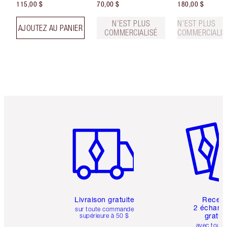
115,00 $
70,00 $
180,00 $
N’EST PLUS
N’EST PLUS
AJOUTEZ AU PANIER
COMMERCIALISÉ
COMMERCIALIS
Article 1 sur 6
Article 
Livraison gratuite
Recev
2 échanti
sur toute commande
gratui
supérieure à 50 $
avec toute