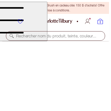
Recevez un pinceau Bronzing Brush en cadeau dès 150 $ d'achats! Offre
soumise à conditions.
Rechercher nom du produit, teinte, couleur...
MINI HOT LIPS CHARMS
MAGICAL OFFER
34,00 $
(
87,18 $
/
10
g
)