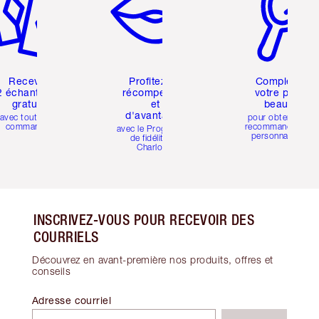
Recevez
Profitez de
Compléter
2 échantillons
récompenses
votre profil
gratuits
et
beauté
d'avantages
avec toutes les
pour obtenir des
commandes
recommandations
avec le Programme
personnalisées
de fidélité de
Charlotte
INSCRIVEZ-VOUS POUR RECEVOIR DES
COURRIELS
Découvrez en avant-première nos produits, offres et
conseils
Adresse courriel