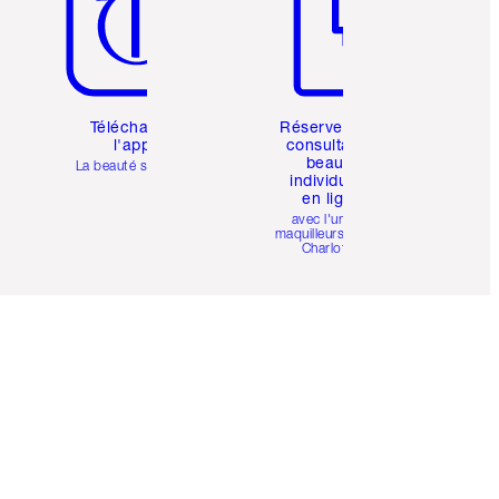
Téléchargez
Réservez une
l'appli
consultation
beauté
La beauté simplifiée
individuelle
en ligne
avec l'un des
maquilleurs pro de
Charlotte.