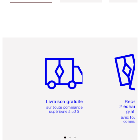
Article 1 sur 6
Article 
Livraison gratuite
Recev
2 échanti
sur toute commande
gratui
supérieure à 50 $
avec toute
comman