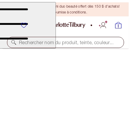
DERNIÈRE CHANCE ! Un mini duo beauté offert dès 150 $ d'achats!
Offre soumise à conditions.
Rechercher nom du produit, teinte, couleur...
EYES TO MESMERISE
EXAGGER-EYES
49,00 $