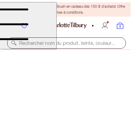
Recevez un pinceau Bronzing Brush en cadeau dès 150 $ d'achats! Offre
soumise à conditions.
Rechercher nom du produit, teinte, couleur...
NOUVEAU !
SUPERMODEL BROWS IN SECONDS
EYEBROW KIT
67,00 $