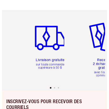
Article 1 sur 6
Article 
Livraison gratuite
Recev
2 échanti
sur toute commande
gratui
supérieure à 50 $
avec toute
comman
INSCRIVEZ-VOUS POUR RECEVOIR DES
COURRIELS