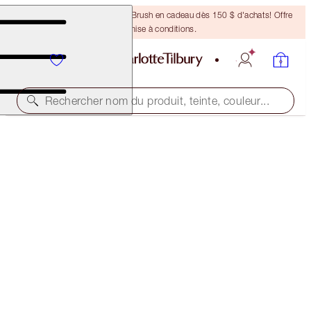
Recevez un pinceau Bronzing Brush en cadeau dès 150 $ d'achats! Offre
soumise à conditions.
Rechercher nom du produit, teinte, couleur...
SUBSCRIBE!
BROW LIFT REFILL
LIGHT BLONDE
24,50 $
(
4 900,00 $
/
10
g
)