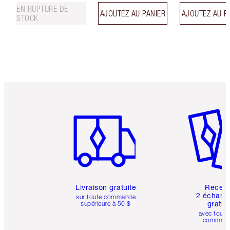
EN RUPTURE DE
AJOUTEZ AU PANIER
AJOUTEZ AU P
STOCK
Article 1 sur 6
Article 
Livraison gratuite
Recev
2 échanti
sur toute commande
gratui
supérieure à 50 $
avec toute
comman