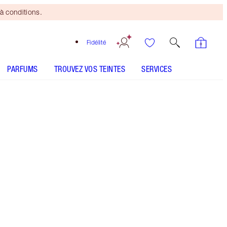
à conditions.
Fidélité
PARFUMS
TROUVEZ VOS TEINTES
SERVICES
TEINTE
CLAIR
MÉDIUM
MÉDIUM À FONCÉ
FONCÉ
SOUS-TON
NEUTRE
CHAUD
FROID