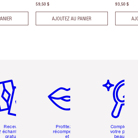
59,50 $
93,50 $
PANIER
AJOUTEZ AU PANIER
AJ
icle 2 sur 6
Article 3 sur 6
Article 4 sur 6
Recevez
Profitez de
Compléter
2 échantillons
récompenses
votre profil
gratuits
et
beauté