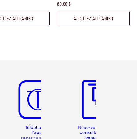
80,00 $
OUTEZ AU PANIER
AJOUTEZ AU PANIER
Article 5 sur 6
Article 6 sur 6
Téléchargez
Réservez une
l'appli
consultation
beauté
La beauté simplifiée