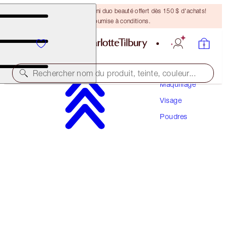
DERNIÈRE CHANCE ! Un mini duo beauté offert dès 150 $ d'achats!
Offre soumise à conditions.
Rechercher nom du produit, teinte, couleur...
Maquillage
Visage
AIRBRUSH FLAWLESS FINISH REFILL
Poudres
3 TAN
58,50 $
(
73,12 $
/
10
g
)