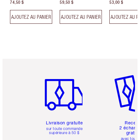
74,50 $
59,50 $
53,00 $
AJOUTEZ AU PANIER
AJOUTEZ AU PANIER
AJOUTEZ AU P
Article 1 sur 6
Article 
Livraison gratuite
Recev
2 échanti
sur toute commande
gratui
supérieure à 50 $
avec toute