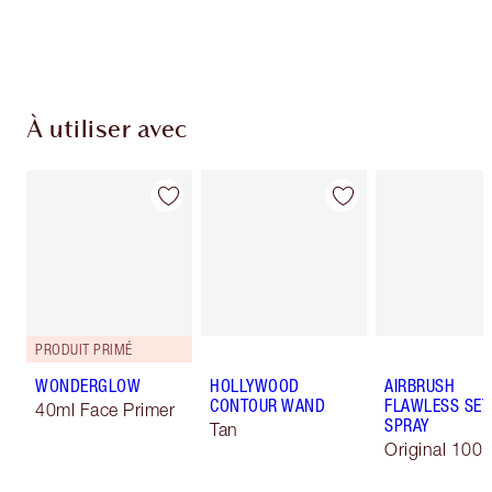
Choisissez 2 échantillons gratuits au moment
du paiement
À utiliser avec
PRODUIT PRIMÉ
WONDERGLOW
HOLLYWOOD
AIRBRUSH
CONTOUR WAND
FLAWLESS SET
40ml Face Primer
SPRAY
Tan
Original 100 