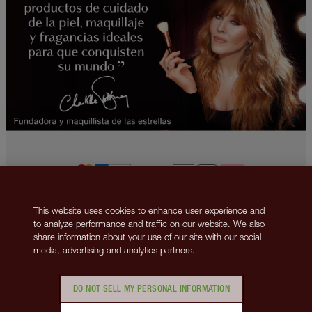
This website uses cookies to enhance user experience and
2013-2026 © Charlotte Tilbury Beauty Inc., trading as Charlotte Tilbury
to analyze performance and traffic on our website. We also
Beauty. All rights reserved. Company number 5493834, registered in
share information about your use of our site with our social
Delaware. Business Address 148 Lafayette Street, New York, NY 10013.
media, advertising and analytics partners.
VAT number: GB 144 0736 30.
Ponte en contacto con nosotros
Política de privacidad
Política de cookies
Términos y condiciones
Políticas corporativas
DO NOT SELL MY PERSONAL INFORMATION
Gestión de cookies