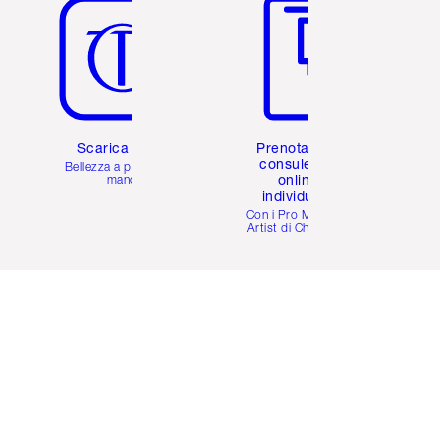
Scarica l'app
Prenota una
consulenza
Bellezza a portata di
online
mano
individuale
i
Con i Pro Make-up
Artist di Charlotte.