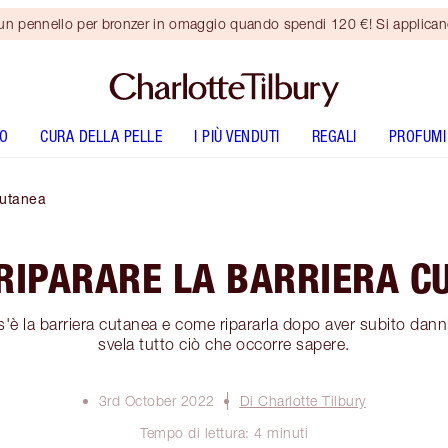
 un pennello per bronzer in omaggio quando spendi 120 €! Si applica
O
CURA DELLA PELLE
I PIÙ VENDUTI
REGALI
PROFUMI
Cutanea
RIPARARE LA BARRIERA C
s'è la barriera cutanea e come ripararla dopo aver subito dann
svela tutto ciò che occorre sapere.
3rd October 2022
Di Charlotte Tilbury
Tempo di lettura: 4 minuti