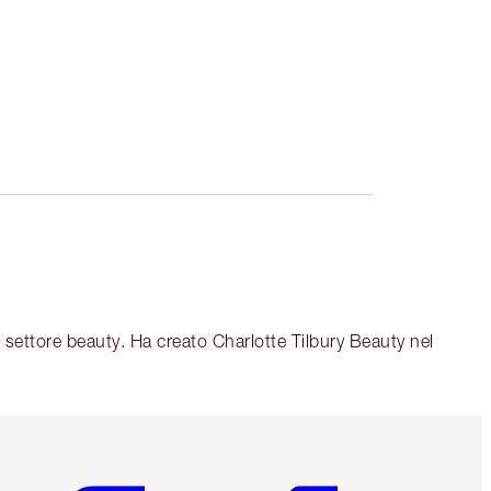
 settore beauty. Ha creato Charlotte Tilbury Beauty nel
Articolo 5 di 6
Articolo 6 di 6