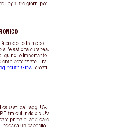
oli ogni tre giorni per
URONICO
e è prodotto in modo
 all'elasticità cutanea.
e, quindi è importante
diente potenziato. Tra
ing Youth Glow
, creati
i causati dai raggi UV.
PF, tra cui Invisible UV
care prima di applicare
 e indossa un cappello