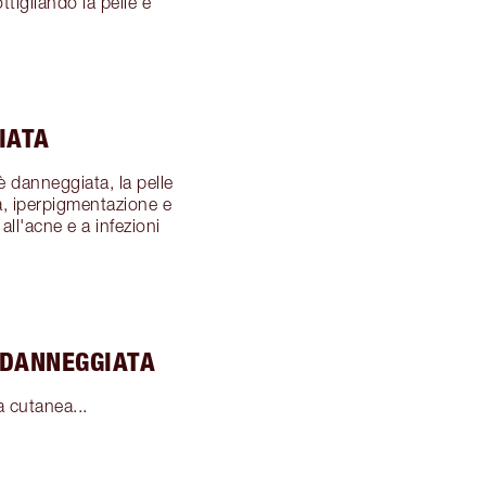
tigliando la pelle e
IATA
è danneggiata, la pelle
ca, iperpigmentazione e
ll'acne e a infezioni
 DANNEGGIATA
a cutanea...