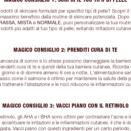
dotti di skincare formulati per specifici tipi di pelle? Scopri il 
 il massimo beneficio dalla routine di skincare potenziata. Dopo 
RASSA, MISTA o NORMALE
, puoi personalizzare la tua routi
rodotti più adatti al tuo tipo di pelle, evitando irritazioni cutane
MAGICO CONSIGLIO 2: PRENDITI CURA DI TE
mancanza di sonno e lo stress possono danneggiare la barrier
enderti cura di te e quindi della tua barriera cutanea. Ricorda
l giorno e di dormire almeno 8 ore a notte. L'alimentazione san
rasso come il salmone è ottimo per mantenere la salute della 
a trattenere l'idratazione e le noci riducono le infiammazioni c
MAGICO CONSIGLIO 3: VACCI PIANO CON IL RETINOLO
retinolo, gli AHA e i BHA sono ottimi per contrastare l'acne e lev
ccentuare le irritazioni e le infiammazioni cutanee, il che è da 
ata. Vacci piano con questi ingredienti per un certo periodo,