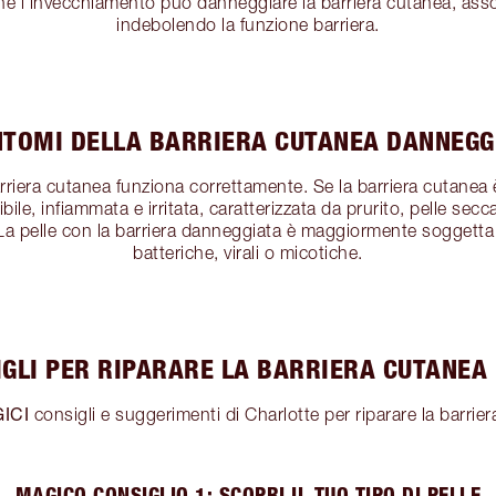
e l'invecchiamento può danneggiare la barriera cutanea, assot
indebolendo la funzione barriera.
INTOMI DELLA BARRIERA CUTANEA DANNEGG
barriera cutanea funziona correttamente. Se la barriera cutanea 
ile, infiammata e irritata, caratterizzata da prurito, pelle sec
 pelle con la barriera danneggiata è maggiormente soggetta a
batteriche, virali o micotiche.
IGLI PER RIPARARE LA BARRIERA CUTANEA
ICI
consigli e suggerimenti di Charlotte per riparare la barrier
MAGICO CONSIGLIO 1: SCOPRI IL TUO TIPO DI PELLE