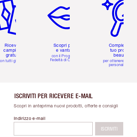
Ricevi 2
Scopri premi
Completa il
campioni
e vantaggi
tuo profilo
gratuiti
beauty
con il Programma
Fedeltà di Charlotte
on tutti gli ordini
per ottenere consigl
personalizzati
ISCRIVITI PER RICEVERE E-MAIL
Scopri in anteprima nuovi prodotti, offerte e consigli
Indirizzo e-mail
ISCRIVITI