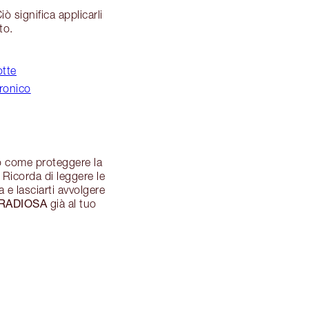
ò significa applicarli
to.
otte
uronico
to come proteggere la
. Ricorda di leggere le
 e lasciarti avvolgere
RADIOSA
già al tuo