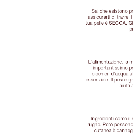
Sai che esistono pro
assicurarti di trarre
SECCA, G
tua pelle è
p
L'alimentazione, la 
importantissimo pr
bicchieri d'acqua a
essenziale. Il pesce g
aiuta 
Ingredienti come il 
rughe. Però possono a
cutanea è danneggi