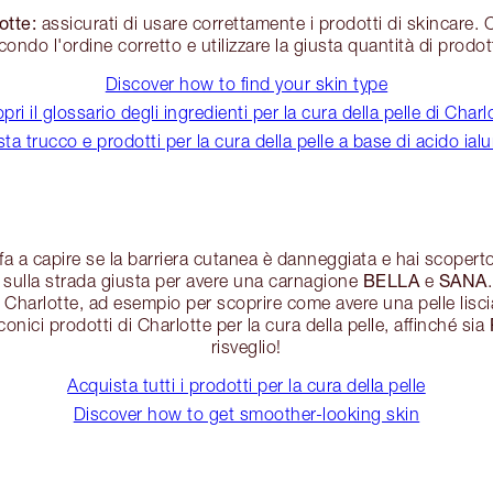
otte:
assicurati di usare correttamente i prodotti di skincare. Ci
condo l'ordine corretto e utilizzare la giusta quantità di prodot
Discover how to find your skin type
pri il glossario degli ingredienti per la cura della pelle di Charl
ta trucco e prodotti per la cura della pelle a base di acido ial
fa a capire se la barriera cutanea è danneggiata e hai scoper
BELLA
SANA
i sulla strada giusta per avere una carnagione
e
i Charlotte, ad esempio per scoprire come avere una pelle liscia
conici prodotti di Charlotte per la cura della pelle, affinché sia
risveglio!
Acquista tutti i prodotti per la cura della pelle
Discover how to get smoother-looking skin