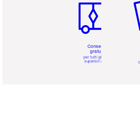
Consegna
gratuita
per tutti gli ordini
superiori a 59 €
c