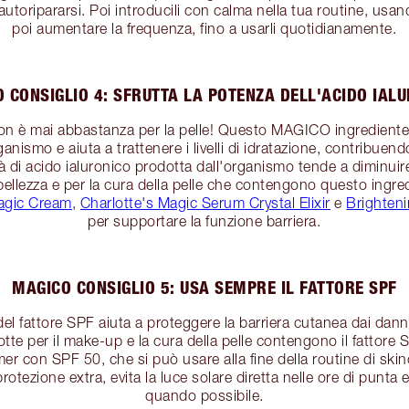
utoripararsi. Poi introducili con calma nella tua routine, usand
poi aumentare la frequenza, fino a usarli quotidianamente.
 CONSIGLIO 4: SFRUTTA LA POTENZA DELL'ACIDO IAL
non è mai abbastanza per la pelle! Questo MAGICO ingredient
anismo e aiuta a trattenere i livelli di idratazione, contribuendo
à di acido ialuronico prodotta dall'organismo tende a diminuir
 bellezza e per la cura della pelle che contengono questo ingre
Magic Cream
,
Charlotte's Magic Serum Crystal Elixir
e
Brighten
per supportare la funzione barriera.
MAGICO CONSIGLIO 5: USA SEMPRE IL FATTORE SPF
del fattore SPF aiuta a proteggere la barriera cutanea dai dann
otte per il make-up e la cura della pelle contengono il fattore S
er con SPF 50, che si può usare alla fine della routine di skin
rotezione extra, evita la luce solare diretta nelle ore di punta
quando possibile.