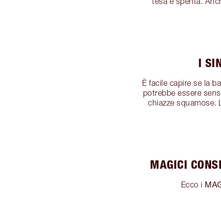
tesa e spenta. Anch
I S
È facile capire se la 
potrebbe essere sensib
chiazze squamose. La
MAGICI CONS
MAG
Ecco i