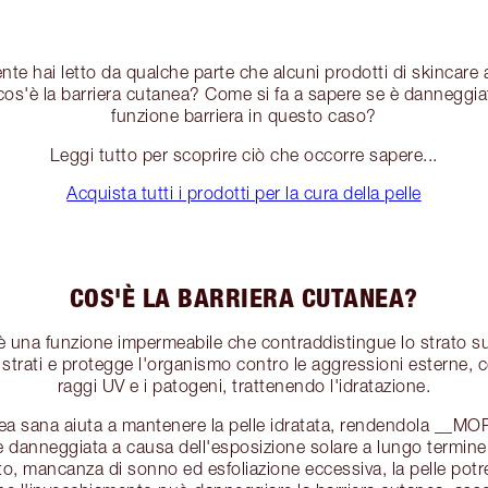
nte hai letto da qualche parte che alcuni prodotti di skincare a
cos'è la barriera cutanea? Come si fa a sapere se è danneggia
funzione barriera in questo caso?
Leggi tutto per scoprire ciò che occorre sapere...
Acquista tutti i prodotti per la cura della pelle
COS'È LA BARRIERA CUTANEA?
è una funzione impermeabile che contraddistingue lo strato sup
 strati e protegge l'organismo contro le aggressioni esterne, 
raggi UV e i patogeni, trattenendo l'idratazione.
nea sana aiuta a mantenere la pelle idratata, rendendola __M
è danneggiata a causa dell'esposizione solare a lungo termine, 
nto, mancanza di sonno ed esfoliazione eccessiva, la pelle potr