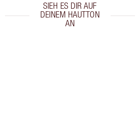
SIEH ES DIR AUF
DEINEM HAUTTON
AN
Artikel 1 von 20
Arti