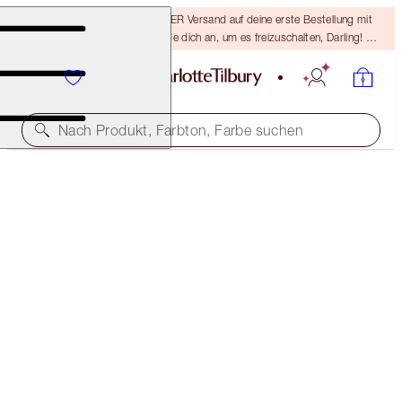
15 % Rabatt & KOSTENLOSER Versand auf deine erste Bestellung mit
dem Code DARLING15 – melde dich an, um es freizuschalten, Darling! Es
gelten die AGB.
Nach Produkt, Farbton, Farbe suchen
LIMITED EDITION
LUXURY PALETTE OF POPS
DAZZLING DIAMONDS
59,00 €