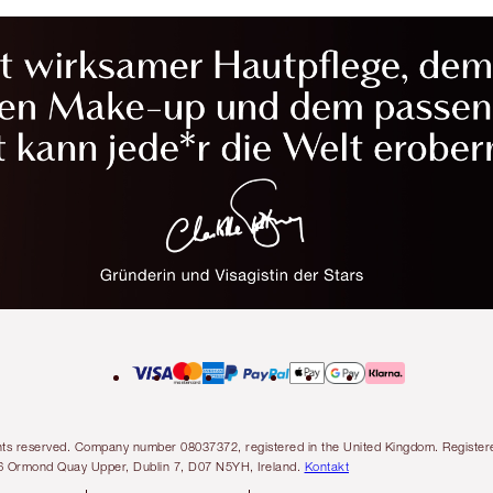
l rights reserved. Company number 08037372, registered in the United Kingdom. Regis
6 Ormond Quay Upper, Dublin 7, D07 N5YH, Ireland.
Kontakt