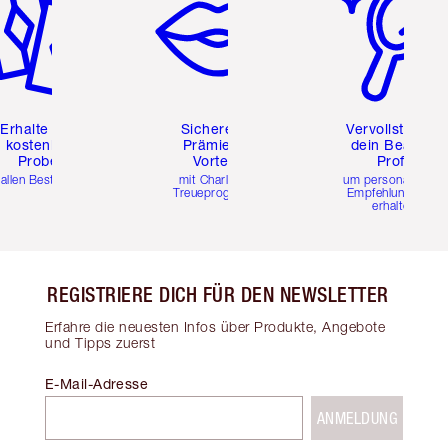
Erhalte zwei
Sichere dir
Vervollständig
kostenlose
Prämien &
dein Beauty-
Proben
Vorteile
Profil
 allen Bestellungen
mit Charlottes
um personalisierte
Treueprogramm
Empfehlungen zu
erhalten
REGISTRIERE DICH FÜR DEN NEWSLETTER
Erfahre die neuesten Infos über Produkte, Angebote
und Tipps zuerst
E-Mail-Adresse
ANMELDUNG