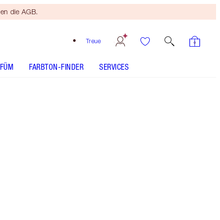
ten die AGB.
Treue
RFÜM
FARBTON-FINDER
SERVICES
1 Fair - Discontinued
Kostenloser
Bronzing
Brush