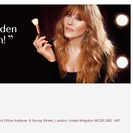
tered Office Address: 8 Surrey Street, London, United Kingdom WC2R 2ND. VAT