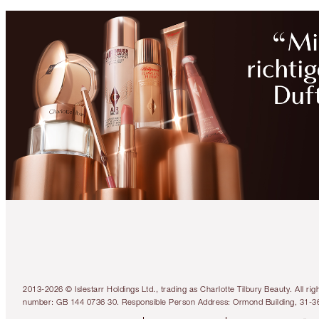
2013-2026 © Islestarr Holdings Ltd., trading as Charlotte Tilbury Beauty. Al
number: GB 144 0736 30. Responsible Person Address: Ormond Building, 31-3