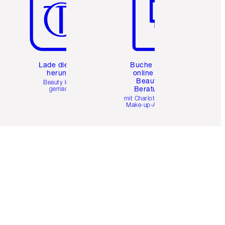
e
Lade die App
Buche eine
herunter
online 1:1
Beauty-
Beauty leicht
Beratung
gemacht
mit Charlottes Pro
Make-up-Artists.