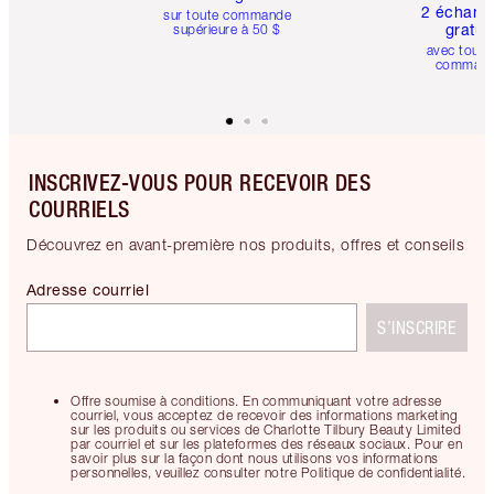
2 échanti
sur toute commande
gratui
supérieure à 50 $
avec toute
comman
INSCRIVEZ-VOUS POUR RECEVOIR DES
COURRIELS
Découvrez en avant-première nos produits, offres et conseils
Adresse courriel
S’INSCRIRE
Offre soumise à conditions. En communiquant votre adresse
courriel, vous acceptez de recevoir des informations marketing
sur les produits ou services de Charlotte Tilbury Beauty Limited
par courriel et sur les plateformes des réseaux sociaux. Pour en
savoir plus sur la façon dont nous utilisons vos informations
personnelles, veuillez consulter notre Politique de confidentialité.