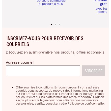
sur toute commande
gratui
supérieure à 50 $
avec toute
comman
INSCRIVEZ-VOUS POUR RECEVOIR DES
COURRIELS
Découvrez en avant-première nos produits, offres et conseils
Adresse courriel
S’INSCRIRE
Offre soumise à conditions. En communiquant votre adresse
courriel, vous acceptez de recevoir des informations marketing
sur les produits ou services de Charlotte Tilbury Beauty Limited
par courriel et sur les plateformes des réseaux sociaux. Pour en
savoir plus sur la façon dont nous utilisons vos informations
personnelles, veuillez consulter notre Politique de confidentialité.