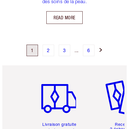
des soins de la peau.
READ MORE
1
2
3
...
6
Article 1 sur 6
Article 
Livraison gratuite
Recev
2 échanti