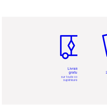
Article 1 sur 6
Art
Livraison
gratuite
sur toute commande
supérieure à 50 $