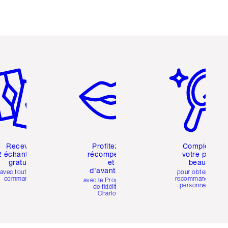
icle 2 sur 6
Article 3 sur 6
Article 4 sur 6
Recevez
Profitez de
Compléter
2 échantillons
récompenses
votre profil
gratuits
et
beauté
d'avantages
avec toutes les
pour obtenir des
commandes
recommandations
avec le Programme
personnalisées
de fidélité de
Charlotte