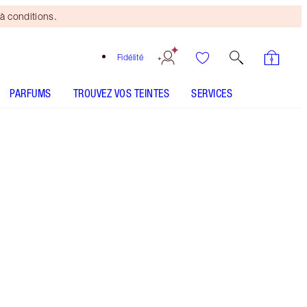
à conditions.
Fidélité
PARFUMS
TROUVEZ VOS TEINTES
SERVICES
Walk of No Shame
SHADE MATCH
COMMENT L’APPLIQUER