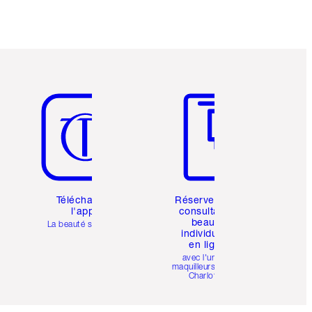
Article 5 sur 6
Article 6 sur 6
Téléchargez
Réservez une
l'appli
consultation
beauté
La beauté simplifiée
individuelle
en ligne
avec l'un des
maquilleurs pro de
Charlotte.