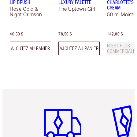
LIP BRUSH
LUXURY PALETTE
CHARLOTTE'S 
CREAM
Rose Gold &
The Uptown Girl
Night Crimson
50 ml Moistur
40,50 $
78,50 $
142,00 $
N’EST PLUS
AJOUTEZ AU PANIER
AJOUTEZ AU PANIER
COMMERCIALIS
Article 1 sur 6
Article 