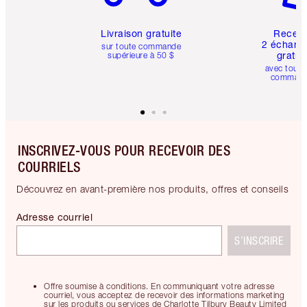
Livraison gratuite
Recev
2 échanti
sur toute commande
gratui
supérieure à 50 $
avec toute
comman
INSCRIVEZ-VOUS POUR RECEVOIR DES
COURRIELS
Découvrez en avant-première nos produits, offres et conseils
Adresse courriel
S’INSCRIRE
Offre soumise à conditions. En communiquant votre adresse
courriel, vous acceptez de recevoir des informations marketing
sur les produits ou services de Charlotte Tilbury Beauty Limited