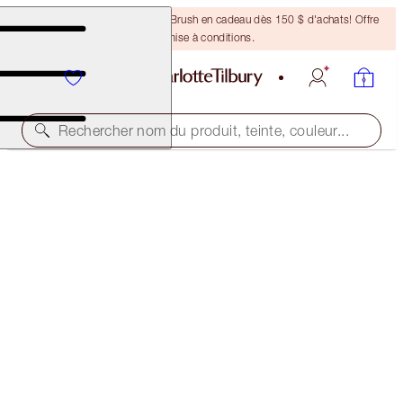
Recevez un pinceau Bronzing Brush en cadeau dès 150 $ d'achats! Offre
soumise à conditions.
Rechercher nom du produit, teinte, couleur...
AUJOURD’HUI SEULEMENT !
THE PERFECT PINK KISS - COACHELLA CORAL
MAGICAL OFFER
98,00 $