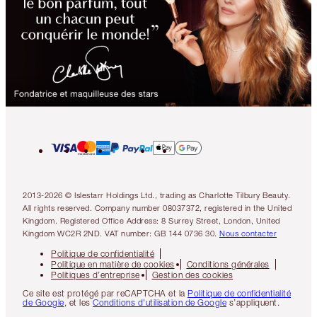
2013-2026 © Islestarr Holdings Ltd., trading as Charlotte Tilbury Beauty.
All rights reserved. Company number 08037372, registered in the United
Kingdom. Registered Office Address: 8 Surrey Street, London, United
Kingdom WC2R 2ND. VAT number: GB 144 0736 30.
Nous contacter
Politique de confidentialité
Politique en matière de cookies
Conditions générales
Politiques d’entreprise
Gestion des cookies
Ce site est protégé par reCAPTCHA et la
Politique de confidentialité
de Google
, et les
Conditions d'utilisation de Google
s’appliquent.