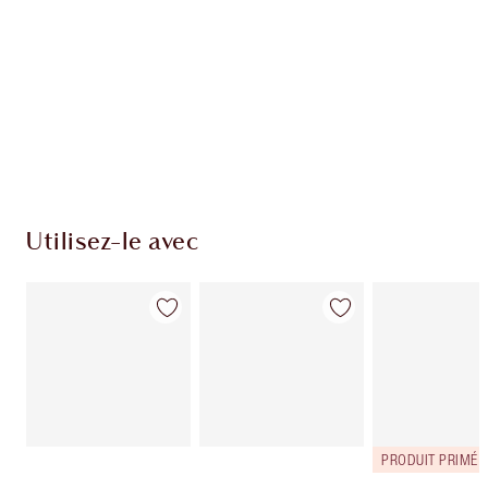
Club fidélité Charlotte's Darlings. Gagnez des
points de fidélité à chaque achat!
Livraison standard gratuite quand vous
dépensez 50,00 $
Choisissez 2 échantillons gratuits au moment
du paiement
Utilisez-le avec
PRODUIT PRIMÉ