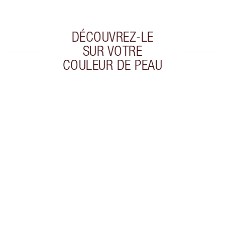
DÉCOUVREZ-LE
SUR VOTRE
COULEUR DE PEAU
Article 1 sur 20
Arti