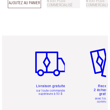
N’EST PLUS
N’EST PLUS
AJOUTEZ AU PANIER
COMMERCIALISÉ
COMMERCIALIS
Article 1 sur 6
Article 
Livraison gratuite
Recev
2 échanti
sur toute commande
gratui
supérieure à 50 $
avec toute
comman