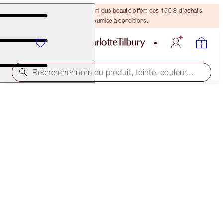
DERNIÈRE CHANCE ! Un mini duo beauté offert dès 150 $ d'achats!
Offre soumise à conditions.
Rechercher nom du produit, teinte, couleur...
ÉCONOMISEZ 13 %
THE GOLDEN GODDESS LUSCIOUS LIPSLICK
THE GOLDEN GODDESS LIP KIT
88,00 $