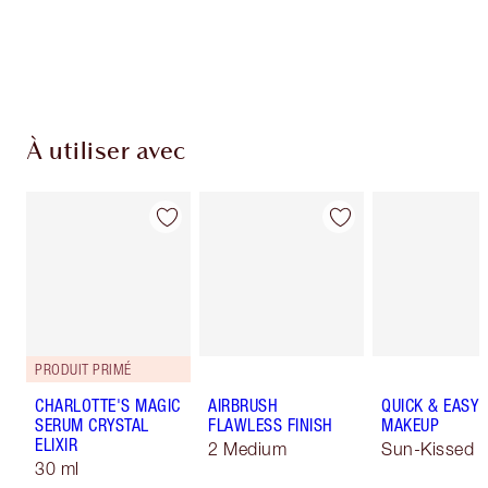
dépensez 50,00 $
Choisissez 2 échantillons gratuits au moment
du paiement
À utiliser avec
PRODUIT PRIMÉ
CHARLOTTE'S MAGIC
AIRBRUSH
QUICK & EASY
SERUM CRYSTAL
FLAWLESS FINISH
MAKEUP
ELIXIR
2 Medium
Sun-Kissed
30 ml