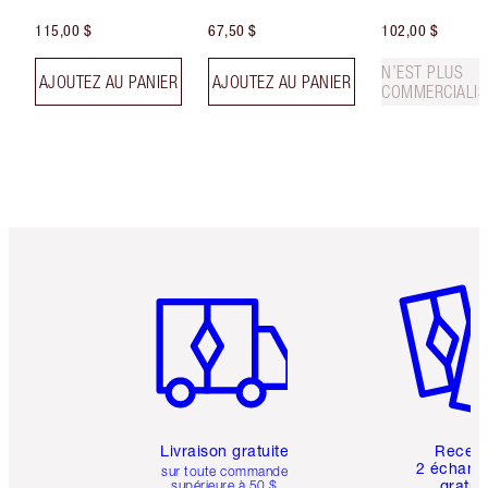
115,00 $
67,50 $
102,00 $
N’EST PLUS
AJOUTEZ AU PANIER
AJOUTEZ AU PANIER
COMMERCIALIS
Article 1 sur 6
Article 
Livraison gratuite
Recev
2 échanti
sur toute commande
gratui
supérieure à 50 $