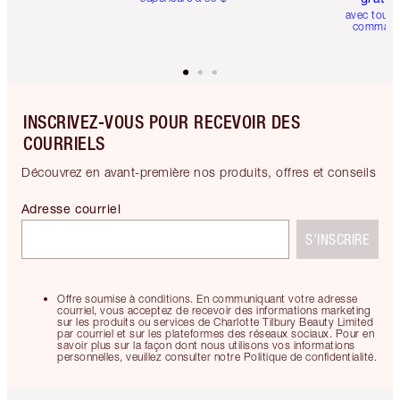
avec toute
comman
INSCRIVEZ-VOUS POUR RECEVOIR DES
COURRIELS
Découvrez en avant-première nos produits, offres et conseils
Adresse courriel
S’INSCRIRE
Offre soumise à conditions. En communiquant votre adresse
courriel, vous acceptez de recevoir des informations marketing
sur les produits ou services de Charlotte Tilbury Beauty Limited
par courriel et sur les plateformes des réseaux sociaux. Pour en
savoir plus sur la façon dont nous utilisons vos informations
personnelles, veuillez consulter notre Politique de confidentialité.