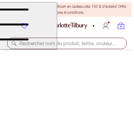
Recevez un pinceau Bronzing Brush en cadeau dès 150 $ d'achats! Offre
soumise à conditions.
Rechercher nom du produit, teinte, couleur...
EASY LIP & CHEEK WAND
SUN-KISSED
37,00 $