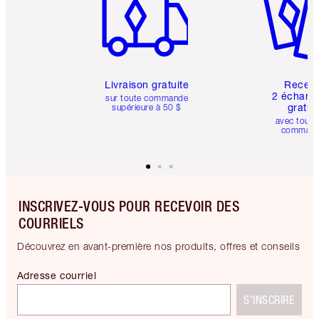
Livraison gratuite
Recev
2 échanti
sur toute commande
gratui
supérieure à 50 $
avec toute
comman
INSCRIVEZ-VOUS POUR RECEVOIR DES
COURRIELS
Découvrez en avant-première nos produits, offres et conseils
Adresse courriel
S’INSCRIRE