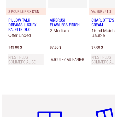
2 POUR LE PRIX D'UN
VALEUR : 41 $!
PILLOW TALK
AIRBRUSH
CHARLOTTE'S 
DREAMS LUXURY
FLAWLESS FINISH
CREAM
PALETTE DUO
2 Medium
15 ml Moistur
Offer Ended
Bauble
149,00 $
67,50 $
37,00 $
N’EST PLUS
N’EST PLUS
AJOUTEZ AU PANIER
COMMERCIALISÉ
COMMERCIALIS
Article 1 sur 6
Article 