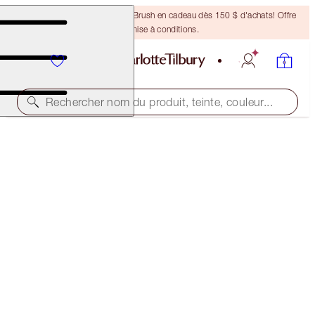
Recevez un pinceau Bronzing Brush en cadeau dès 150 $ d'achats! Offre
soumise à conditions.
Rechercher nom du produit, teinte, couleur...
2 POUR LE PRIX D'UN
PILLOW TALK PUSH UP LASHES! MASCARA DUO
OFFER ENDED
80,00 $