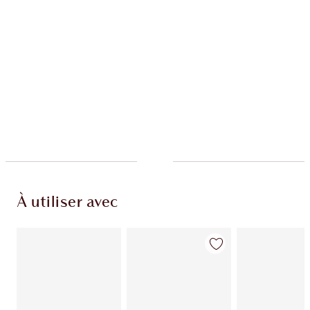
EXCLUSIVITÉS CHARLOTTE TILBURY
Club fidélité Charlotte's Darlings. Gagnez des
points de fidélité à chaque achat!
Livraison standard gratuite quand vous
dépensez 50,00 $
Choisissez 2 échantillons gratuits au moment
du paiement
À utiliser avec