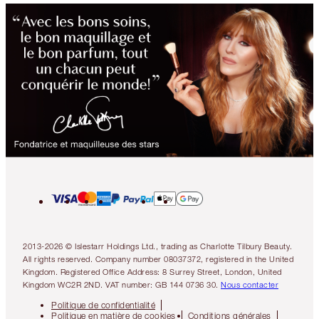
2013-2026 © Islestarr Holdings Ltd., trading as Charlotte Tilbury Beauty.
All rights reserved. Company number 08037372, registered in the United
Kingdom. Registered Office Address: 8 Surrey Street, London, United
Kingdom WC2R 2ND. VAT number: GB 144 0736 30.
Nous contacter
Politique de confidentialité
Politique en matière de cookies
Conditions générales