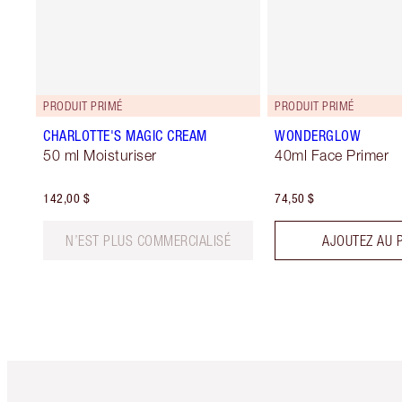
PRODUIT PRIMÉ
PRODUIT PRIMÉ
CHARLOTTE'S MAGIC CREAM
WONDERGLOW
50 ml Moisturiser
40ml Face Primer
142,00 $
74,50 $
N’EST PLUS COMMERCIALISÉ
AJOUTEZ AU 
Article 1 sur 6
Art