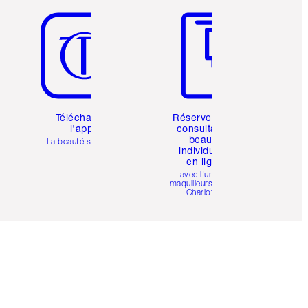
Téléchargez
Réservez une
l'appli
consultation
beauté
La beauté simplifiée
individuelle
en ligne
avec l'un des
maquilleurs pro de
Charlotte.