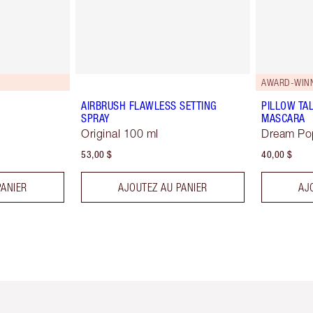
AWARD-WIN
AIRBRUSH FLAWLESS SETTING
PILLOW TA
SPRAY
MASCARA
Original 100 ml
Dream Po
53,00 $
40,00 $
PANIER
AJOUTEZ AU PANIER
AJ
icle 2 sur 6
Article 3 sur 6
Article 4 sur 6