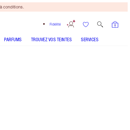
à conditions.
Fidélité
PARFUMS
TROUVEZ VOS TEINTES
SERVICES
CE ENSEMBLE CONTIENT :
PILLOW TALK CRYSTAL DIMENSION
EYELINER PILLOW TALK
PILLOW TALK BEAUTIFYING FACE PALETTE -
Sélectionner la teinte