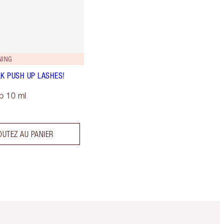
NING
LK PUSH UP LASHES!
p 10 ml
OUTEZ AU PANIER
Article 5 sur 6
Article 6 sur 6