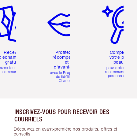
Recevez
Profitez de
Compléter
2 échantillons
récompenses
votre profil
gratuits
et
beauté
d'avantages
avec toutes les
pour obtenir des
commandes
recommandations
avec le Programme
personnalisées
de fidélité de
Charlotte
INSCRIVEZ-VOUS POUR RECEVOIR DES
COURRIELS
Découvrez en avant-première nos produits, offres et
conseils