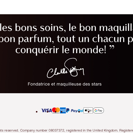
l rights reserved. Company number 08037372, registered in the United Kingdom. Regis