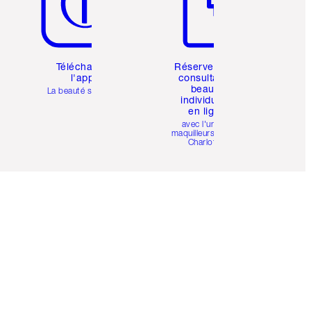
Téléchargez
Réservez une
l'appli
consultation
beauté
La beauté simplifiée
individuelle
en ligne
avec l'un des
maquilleurs pro de
Charlotte.