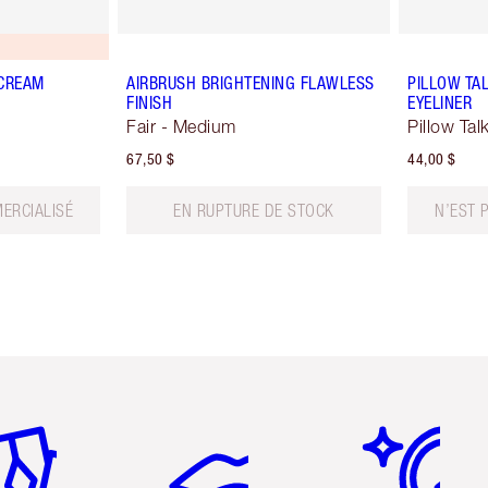
 CREAM
AIRBRUSH BRIGHTENING FLAWLESS
PILLOW TA
FINISH
EYELINER
Fair - Medium
Pillow Tal
67,50 $
44,00 $
ERCIALISÉ
EN RUPTURE DE STOCK
N’EST 
icle 2 sur 6
Article 3 sur 6
Article 4 sur 6