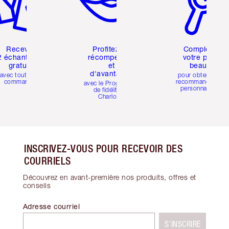
Recevez
Profitez de
Compléter
2 échantillons
récompenses
votre profil
gratuits
et
beauté
d'avantages
avec toutes les
pour obtenir des
commandes
recommandations
avec le Programme
personnalisées
de fidélité de
Charlotte
INSCRIVEZ-VOUS POUR RECEVOIR DES
COURRIELS
Découvrez en avant-première nos produits, offres et
conseils
Adresse courriel
S’INSCRIRE