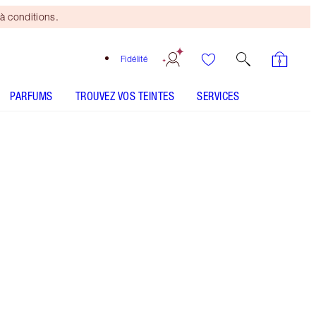
à conditions.
Fidélité
PARFUMS
TROUVEZ VOS TEINTES
SERVICES
Fair to Medium - Discontinued
Pinceau
Bronzing
Brush