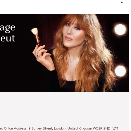
tered Office Address: 8 Surrey Street, London, United Kingdom WC2R 2ND. VAT