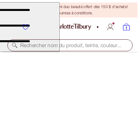
DERNIÈRE CHANCE ! Un mini duo beauté offert dès 150 $ d'achats!
Offre soumise à conditions.
Rechercher nom du produit, teinte, couleur...
NEW! PILLOW TALK DREAMY DAY LOOK
MAKEUP KIT
173,00 $
(
314,55 $
/
10
ml
)