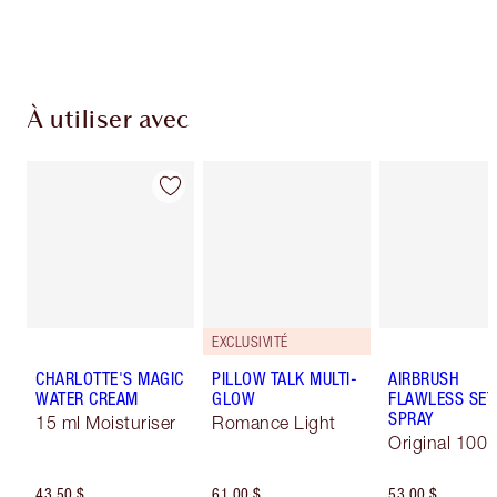
Choisissez 2 échantillons gratuits au moment
du paiement
À utiliser avec
EXCLUSIVITÉ
CHARLOTTE'S MAGIC
PILLOW TALK MULTI-
AIRBRUSH
WATER CREAM
GLOW
FLAWLESS SET
SPRAY
15 ml Moisturiser
Romance Light
Original 100 
43,50 $
61,00 $
53,00 $