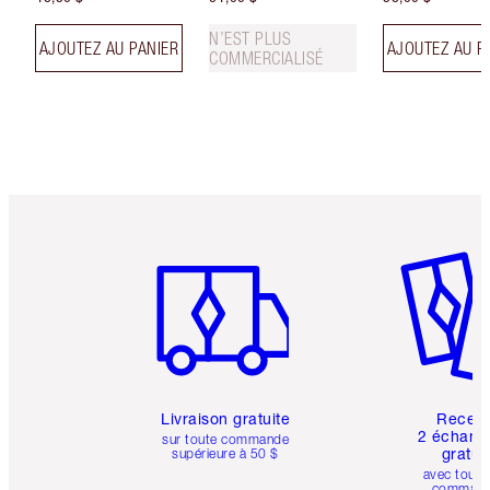
N’EST PLUS
AJOUTEZ AU PANIER
AJOUTEZ AU P
COMMERCIALISÉ
Article 1 sur 6
Article 
Livraison gratuite
Recev
2 échanti
sur toute commande
gratui
supérieure à 50 $
avec toute
comman