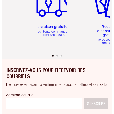
Livraison gratuite
Recev
2 échanti
sur toute commande
gratui
supérieure à 50 $
avec toute
comman
INSCRIVEZ-VOUS POUR RECEVOIR DES
COURRIELS
Découvrez en avant-première nos produits, offres et conseils
Adresse courriel
S’INSCRIRE