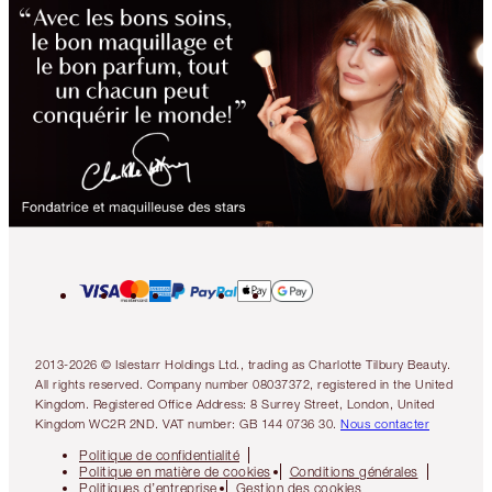
2013-2026 © Islestarr Holdings Ltd., trading as Charlotte Tilbury Beauty.
All rights reserved. Company number 08037372, registered in the United
Kingdom. Registered Office Address: 8 Surrey Street, London, United
Kingdom WC2R 2ND. VAT number: GB 144 0736 30.
Nous contacter
Politique de confidentialité
Politique en matière de cookies
Conditions générales
Politiques d’entreprise
Gestion des cookies