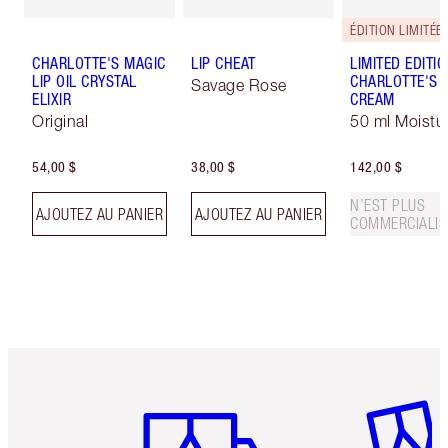
ÉDITION LIMITÉE
CHARLOTTE'S MAGIC
LIP CHEAT
LIMITED EDITI
LIP OIL CRYSTAL
CHARLOTTE'S 
Savage Rose
ELIXIR
CREAM
Original
50 ml Moistur
54,00 $
38,00 $
142,00 $
N’EST PLUS
AJOUTEZ AU PANIER
AJOUTEZ AU PANIER
COMMERCIALIS
Article 1 sur 6
Article 