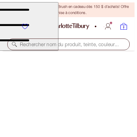
Recevez un pinceau Bronzing Brush en cadeau dès 150 $ d'achats! Offre
soumise à conditions.
Rechercher nom du produit, teinte, couleur...
ÉDITION LIMITÉE
MATTE REVOLUTION
ROSE WISH
53,00 $