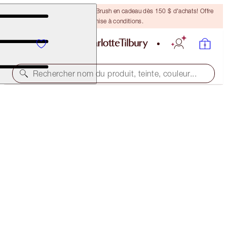
Recevez un pinceau Bronzing Brush en cadeau dès 150 $ d'achats! Offre
soumise à conditions.
Rechercher nom du produit, teinte, couleur...
ASSORTIMENT GRATUIT AU FORMAT VOYAGE!
DARK SPOT CORRECTING RADIANCE RECOVERY
SERUM FULL-SIZE + TRAVEL-SIZE DUO
OFFER ENDED
164,50 $