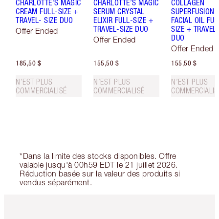
CHARLOTTE'S MAGIC
CHARLOTTE’S MAGIC
COLLAGEN
CREAM FULL-SIZE +
SERUM CRYSTAL
SUPERFUSION
TRAVEL- SIZE DUO
ELIXIR FULL-SIZE +
FACIAL OIL FUL
TRAVEL-SIZE DUO
SIZE + TRAVEL-
Offer Ended
DUO
Offer Ended
Offer Ended
185,50 $
155,50 $
155,50 $
N’EST PLUS
N’EST PLUS
N’EST PLUS
COMMERCIALISÉ
COMMERCIALISÉ
COMMERCIALIS
*Dans la limite des stocks disponibles. Offre
valable jusqu'à 00h59 EDT le 21 juillet 2026.
Réduction basée sur la valeur des produits si
vendus séparément.
Article 1 sur 6
Article 