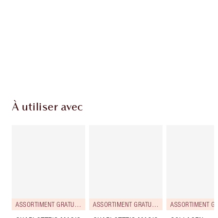
Club fidélité Charlotte's Darlings. Gagnez des
points de fidélité à chaque achat!
Livraison standard gratuite quand vous
dépensez 50,00 $
Choisissez 2 échantillons gratuits au moment
du paiement
À utiliser avec
ASSORTIMENT GRATUIT AU FORMAT VOYAGE!
ASSORTIMENT GRATUIT AU FORMAT VOYAGE!