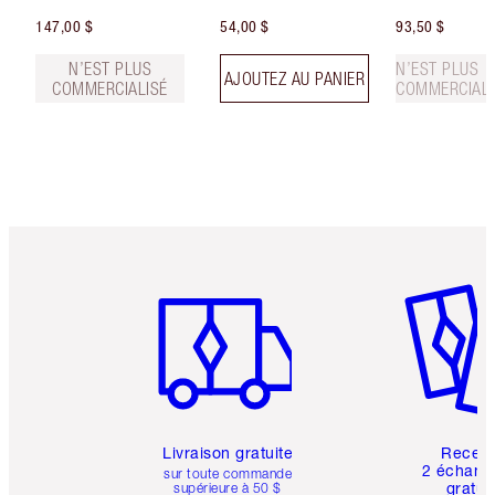
147,00 $
54,00 $
93,50 $
N’EST PLUS
N’EST PLUS
AJOUTEZ AU PANIER
COMMERCIALISÉ
COMMERCIALI
Article 1 sur 6
Article 
Livraison gratuite
Recev
2 échanti
sur toute commande
gratui
supérieure à 50 $