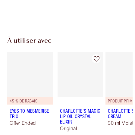
Choisissez 2 échantillons gratuits au moment
du paiement
À utiliser avec
45 % DE RABAIS!
PRODUIT PRIMÉ
EYES TO MESMERISE
CHARLOTTE'S MAGIC
CHARLOTTE'S
TRIO
LIP OIL CRYSTAL
CREAM
ELIXIR
Offer Ended
30 ml Moistu
Original