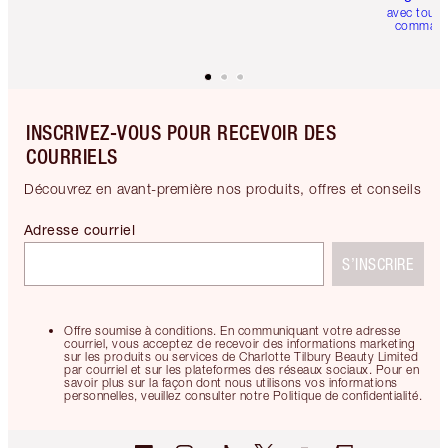
avec toute
comman
INSCRIVEZ-VOUS POUR RECEVOIR DES
COURRIELS
Découvrez en avant-première nos produits, offres et conseils
Adresse courriel
S’INSCRIRE
Offre soumise à conditions. En communiquant votre adresse
courriel, vous acceptez de recevoir des informations marketing
sur les produits ou services de Charlotte Tilbury Beauty Limited
par courriel et sur les plateformes des réseaux sociaux. Pour en
savoir plus sur la façon dont nous utilisons vos informations
personnelles, veuillez consulter notre Politique de confidentialité.