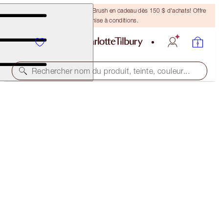
Recevez un pinceau Bronzing Brush en cadeau dès 150 $ d'achats! Offre
soumise à conditions.
Rechercher nom du produit, teinte, couleur...
LUSCIOUS LIP SLICK
SUNSET LOVER
66,00 $