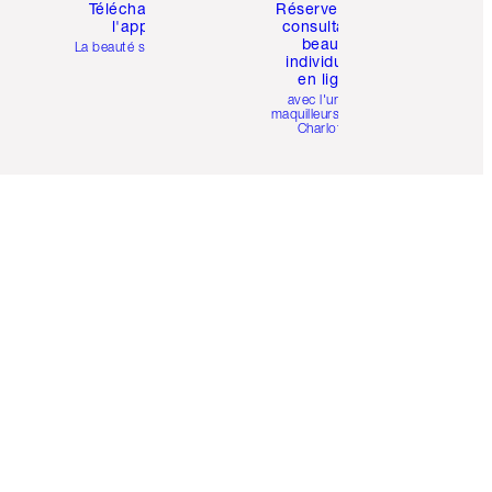
Téléchargez
Réservez une
l'appli
consultation
beauté
La beauté simplifiée
individuelle
en ligne
avec l'un des
maquilleurs pro de
Charlotte.