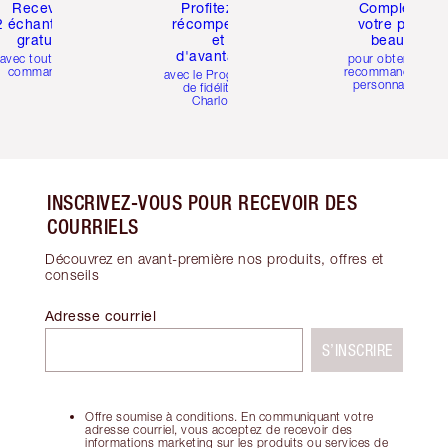
Recevez
Profitez de
Compléter
2 échantillons
récompenses
votre profil
gratuits
et
beauté
d'avantages
avec toutes les
pour obtenir des
commandes
recommandations
avec le Programme
personnalisées
de fidélité de
Charlotte
INSCRIVEZ-VOUS POUR RECEVOIR DES
COURRIELS
Découvrez en avant-première nos produits, offres et
conseils
Adresse courriel
S’INSCRIRE
Offre soumise à conditions. En communiquant votre
adresse courriel, vous acceptez de recevoir des
informations marketing sur les produits ou services de