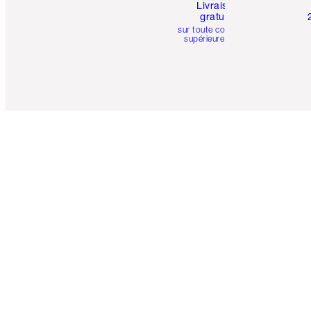
Livraison
gratuite
sur toute commande
supérieure à 50 $