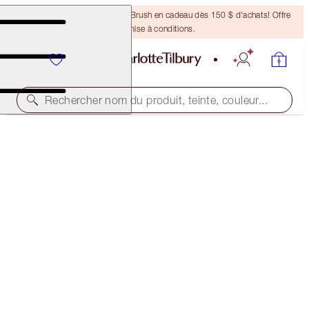
Recevez un pinceau Bronzing Brush en cadeau dès 150 $ d'achats! Offre
soumise à conditions.
Rechercher nom du produit, teinte, couleur...
ÉCONOMISEZ 35 %*
ISLAND GLOW SKIN KIT
OFFER ENDED
132,50 $