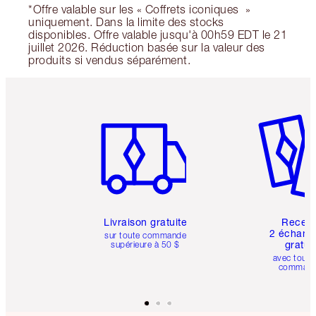
*Offre valable sur les « Coffrets iconiques »
uniquement. Dans la limite des stocks
disponibles. Offre valable jusqu'à 00h59 EDT le 21
juillet 2026. Réduction basée sur la valeur des
produits si vendus séparément.
Article 1 sur 6
Article 
Livraison gratuite
Recev
2 échanti
sur toute commande
gratui
supérieure à 50 $
avec toute
comman