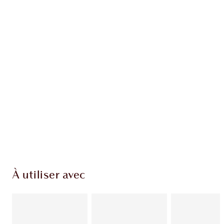
EXCLUSIVITÉS CHARLOTTE TILBURY
Club fidélité Charlotte's Darlings. Gagnez des
points de fidélité à chaque achat!
Livraison standard gratuite quand vous
dépensez 50,00 $
Choisissez 2 échantillons gratuits au moment
du paiement
À utiliser avec