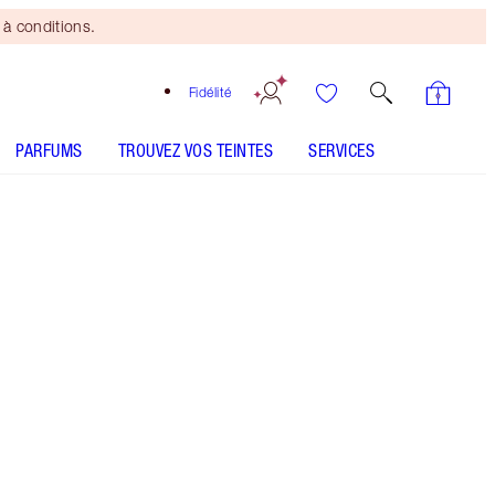
à conditions.
Fidélité
PARFUMS
TROUVEZ VOS TEINTES
SERVICES
Mini duo beauté
offert
dès 150 $ d'achats! Offre
soumise à conditions.
Profitez de 35 %* d'économies magiques comme
par magie sur les soins du visage secrets de
Charlotte pour un teint éclatant et uniforme.
*Économies basées sur le prix habituel des
produits vendus séparément.