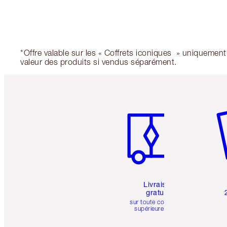
*Offre valable sur les « Coffrets iconiques » uniquement
valeur des produits si vendus séparément.
Article 1 sur 6
Art
Livraison
gratuite
sur toute commande
supérieure à 50 $