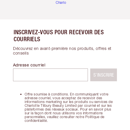
Charlotte
INSCRIVEZ-VOUS POUR RECEVOIR DES
COURRIELS
Découvrez en avant-première nos produits, offres et
conseils
Adresse courriel
S’INSCRIRE
Offre soumise à conditions. En communiquant votre
adresse courriel, vous acceptez de recevoir des
informations marketing sur les produits ou services de
Charlotte Tilbury Beauty Limited par courriel et sur les
plateformes des réseaux sociaux. Pour en savoir plus
sur la façon dont nous utilisons vos informations
personnelles, veuillez consulter notre Politique de
confidentialité.