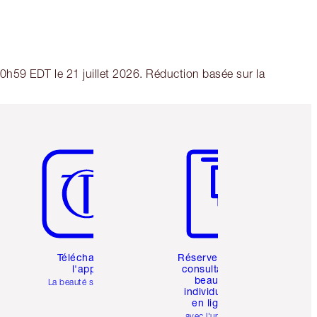
00h59 EDT le 21 juillet 2026. Réduction basée sur la
Article 5 sur 6
Article 6 sur 6
Téléchargez
Réservez une
l'appli
consultation
beauté
La beauté simplifiée
individuelle
en ligne
avec l'un des