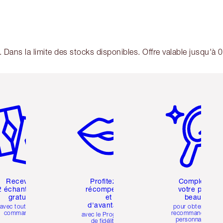
. Dans la limite des stocks disponibles. Offre valable jusqu'à 
icle 2 sur 6
Article 3 sur 6
Article 4 sur 6
Recevez
Profitez de
Compléter
2 échantillons
récompenses
votre profil
gratuits
et
beauté
d'avantages
avec toutes les
pour obtenir des
commandes
recommandations
avec le Programme
personnalisées
de fidélité de