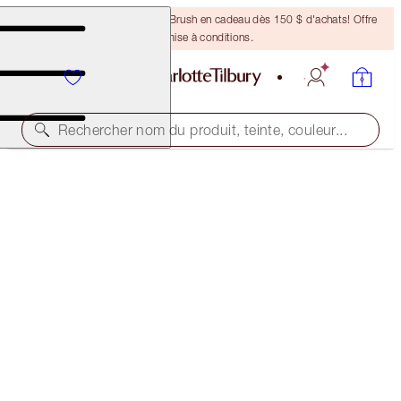
Recevez un pinceau Bronzing Brush en cadeau dès 150 $ d'achats! Offre
soumise à conditions.
Rechercher nom du produit, teinte, couleur...
THE ICON PALETTE
EYESHADOW PALETTE
88,00 $