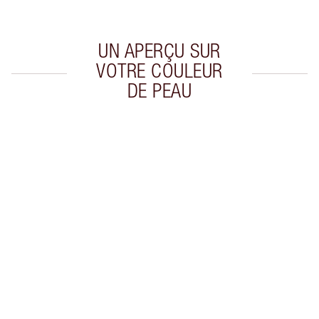
UN APERÇU SUR
VOTRE COULEUR
DE PEAU
Article 1 sur 20
Arti