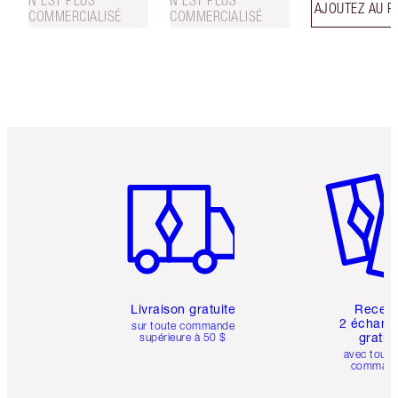
AJOUTEZ AU P
COMMERCIALISÉ
COMMERCIALISÉ
Article 1 sur 6
Article 
Livraison gratuite
Recev
2 échanti
sur toute commande
gratui
supérieure à 50 $
avec toute
comman