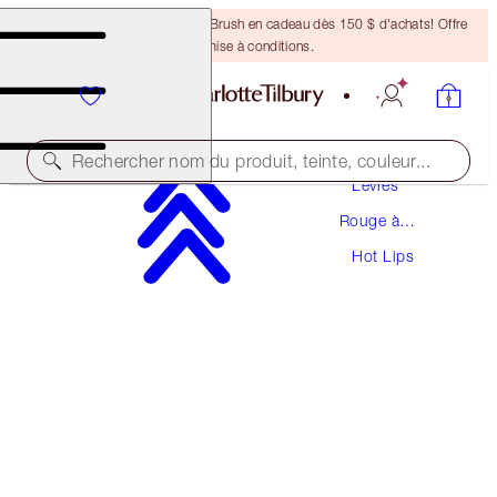
Recevez un pinceau Bronzing Brush en cadeau dès 150 $ d'achats! Offre
soumise à conditions.
Maquillage
Rechercher nom du produit, teinte, couleur...
Lèvres
Rouge à
HOT LIPS
Lèvres
Hot Lips
SECRET SALMA
50,00 $
(
142,86 $
/
10
g
)