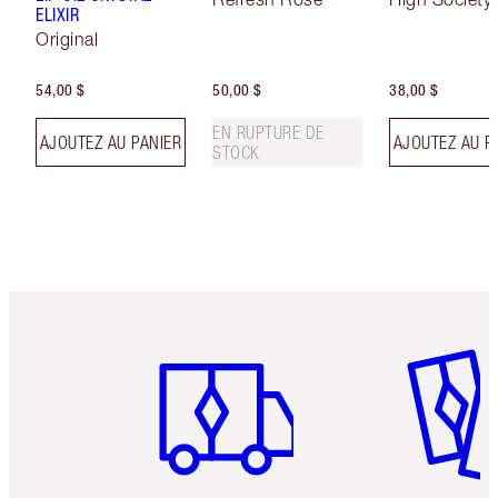
ELIXIR
Original
54,00 $
50,00 $
38,00 $
EN RUPTURE DE
AJOUTEZ AU PANIER
AJOUTEZ AU P
STOCK
Article 1 sur 6
Article 