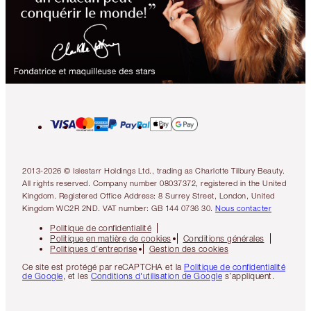
2013-2026 © Islestarr Holdings Ltd., trading as Charlotte Tilbury Beauty.
All rights reserved. Company number 08037372, registered in the United
Kingdom. Registered Office Address: 8 Surrey Street, London, United
Kingdom WC2R 2ND. VAT number: GB 144 0736 30.
Nous contacter
Politique de confidentialité
Politique en matière de cookies
Conditions générales
Politiques d’entreprise
Gestion des cookies
Ce site est protégé par reCAPTCHA et la
Politique de confidentialité
de Google
, et les
Conditions d'utilisation de Google
s’appliquent.