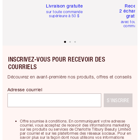
Livraison gratuite
Recev
2 échanti
sur toute commande
gratui
supérieure à 50 $
avec toute
comman
INSCRIVEZ-VOUS POUR RECEVOIR DES
COURRIELS
Découvrez en avant-première nos produits, offres et conseils
Adresse courriel
S’INSCRIRE
Offre soumise à conditions. En communiquant votre adresse
courriel, vous acceptez de recevoir des informations marketing
sur les produits ou services de Charlotte Tilbury Beauty Limited
par courriel et sur les plateformes des réseaux sociaux. Pour en
savoir plus sur la façon dont nous utilisons vos informations