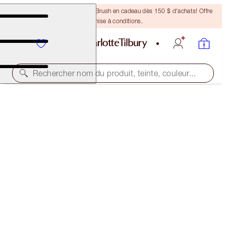
Recevez un pinceau Bronzing Brush en cadeau dès 150 $ d'achats! Offre
soumise à conditions.
Rechercher nom du produit, teinte, couleur...
HOT LIPS 2 TOTE BAG
THE TIMELESS LEOPARD
46,00 $