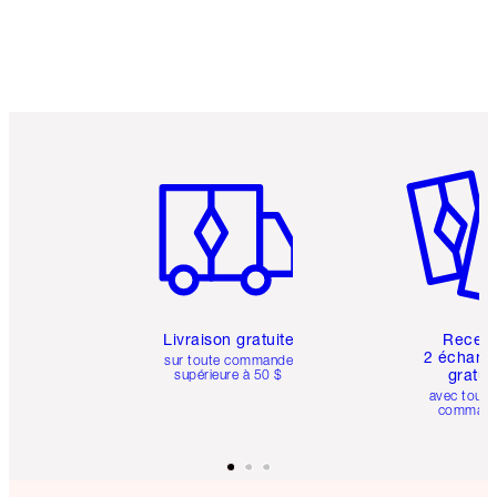
Article 1 sur 6
Article 
Livraison gratuite
Recev
2 échanti
sur toute commande
gratui
supérieure à 50 $
avec toute
comman