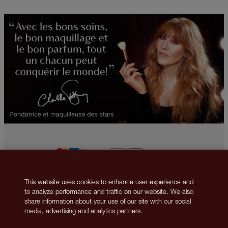
This website uses cookies to enhance user experience and
2013-2026 © Islestarr Holdings Ltd., trading as Charlotte Tilbury Beauty.
to analyze performance and traffic on our website. We also
All rights reserved. Company number 08037372, registered in the United
share information about your use of our site with our social
Kingdom. Registered Office Address: 8 Surrey Street, London, United
media, advertising and analytics partners.
Kingdom WC2R 2ND. VAT number: GB 144 0736 30.
Nous contacter