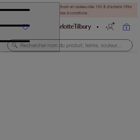
Recevez un pinceau Bronzing Brush en cadeau dès 150 $ d'achats! Offre
soumise à conditions.
Rechercher nom du produit, teinte, couleur...
ÉDITION LIMITÉE
HOLLYWOOD FLAWLESS EYE FILTER
DIVA LIGHTS
80,00 $
(
285,71 $
/
10
g
)