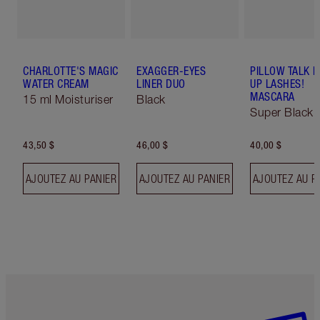
CHARLOTTE'S MAGIC
EXAGGER-EYES
PILLOW TALK 
WATER CREAM
LINER DUO
UP LASHES!
MASCARA
15 ml Moisturiser
Black
Super Black 
43,50 $
46,00 $
40,00 $
AJOUTEZ AU PANIER
AJOUTEZ AU PANIER
AJOUTEZ AU P
Article 1 sur 6
Article 