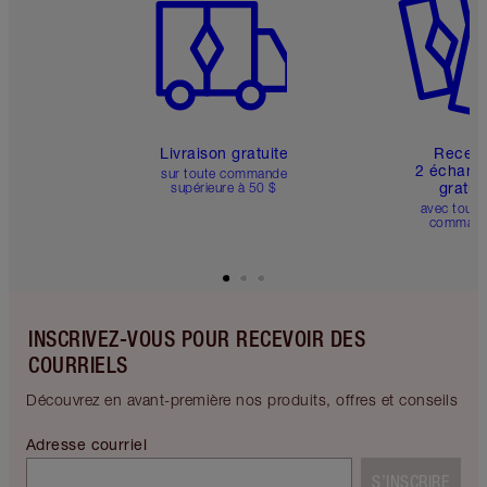
Livraison gratuite
Recev
2 échanti
sur toute commande
gratui
supérieure à 50 $
avec toute
comman
INSCRIVEZ-VOUS POUR RECEVOIR DES
COURRIELS
Découvrez en avant-première nos produits, offres et conseils
Adresse courriel
S’INSCRIRE