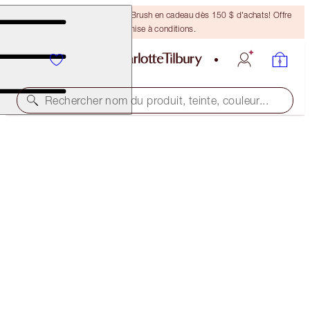
Recevez un pinceau Bronzing Brush en cadeau dès 150 $ d'achats! Offre
soumise à conditions.
Rechercher nom du produit, teinte, couleur...
SAVE $30
HOLLYWOOD BEAUTY GLOW
FACE KIT
57,00 $