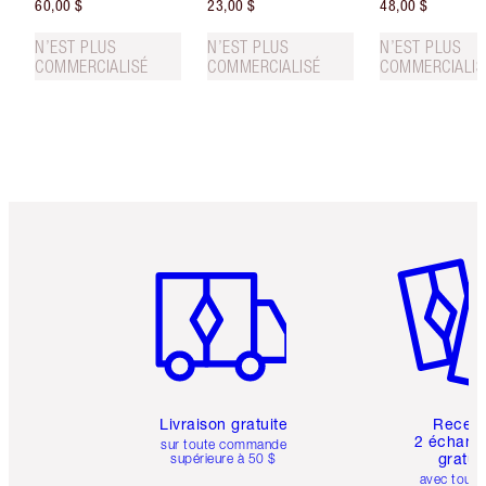
60,00 $
23,00 $
48,00 $
N’EST PLUS
N’EST PLUS
N’EST PLUS
COMMERCIALISÉ
COMMERCIALISÉ
COMMERCIALIS
Article 1 sur 6
Article 
Livraison gratuite
Recev
2 échanti
sur toute commande
gratui
supérieure à 50 $
avec toute