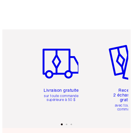
Article 1 sur 6
Article 
Livraison gratuite
Recev
2 échanti
sur toute commande
gratui
supérieure à 50 $
avec toute
comman