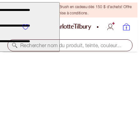
Recevez un pinceau Bronzing Brush en cadeau dès 150 $ d'achats! Offre
soumise à conditions.
Rechercher nom du produit, teinte, couleur...
ÉCONOMISEZ 10%
PRETTY, GLOWING COMPLEXION SECRETS
FACE KIT
163,00 $