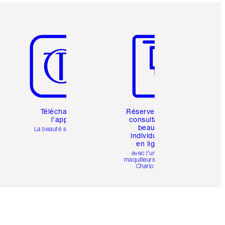
Article 5 sur 6
Article 6 sur 6
Téléchargez
Réservez une
l'appli
consultation
beauté
La beauté simplifiée
individuelle
en ligne
avec l'un des
maquilleurs pro de
Charlotte.