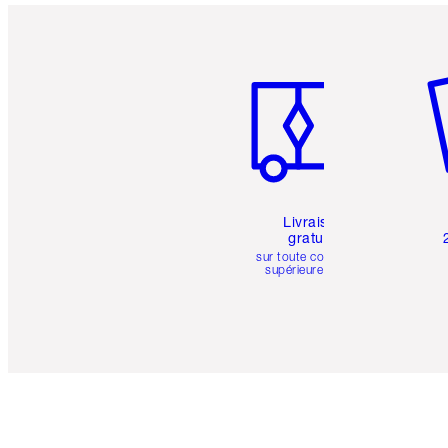
Article 1 sur 6
Art
Livraison
gratuite
sur toute commande
supérieure à 50 $