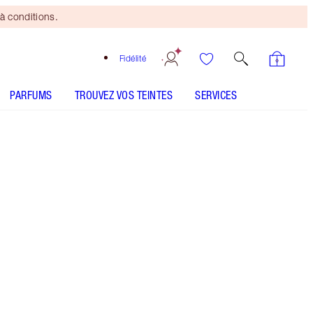
à conditions.
Fidélité
PARFUMS
TROUVEZ VOS TEINTES
SERVICES
CE ENSEMBLE CONTIENT :
EASY EYE PALETTE CHARLOTTE DARLING
COLLAGEN LIP BATH - Sélectionner la teinte