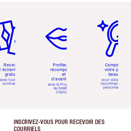
icle 2 sur 6
Article 3 sur 6
Article 4 sur 6
Recevez
Profitez de
Compléter
2 échantillons
récompenses
votre profil
gratuits
et
beauté
d'avantages
avec toutes les
pour obtenir des
commandes
recommandations
avec le Programme
personnalisées
de fidélité de
Charlotte
INSCRIVEZ-VOUS POUR RECEVOIR DES
COURRIELS