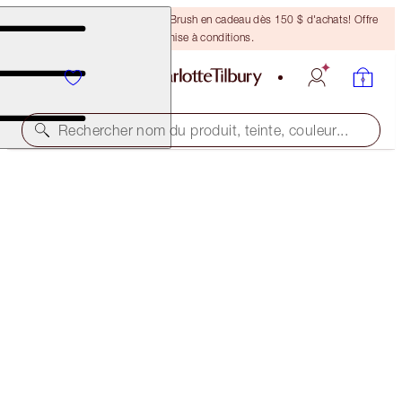
Recevez un pinceau Bronzing Brush en cadeau dès 150 $ d'achats! Offre
soumise à conditions.
Rechercher nom du produit, teinte, couleur...
CHARLOTTE'S HOLIDAY STOCKING
THE PERFECT GIFT
44,00 $