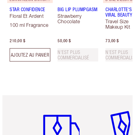
STAR CONFIDENCE
BIG LIP PLUMPGASM
CHARLOTTE'S M
VIRAL BEAUTY 
Floral Et Ardent
Strawberry
Chocolate
Travel Size
100 ml Fragrance
Makeup Kit
210,00 $
50,00 $
73,00 $
N’EST PLUS
N’EST PLUS
AJOUTEZ AU PANIER
COMMERCIALISÉ
COMMERCIALIS
Article 1 sur 6
Article 