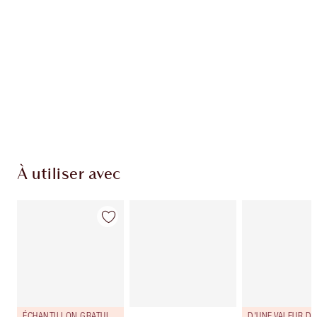
EXCLUSIVITÉS CHARLOTTE TILBURY
Club fidélité Charlotte's Darlings. Gagnez des
points de fidélité à chaque achat!
Livraison standard gratuite quand vous
dépensez 50,00 $
Choisissez 2 échantillons gratuits au moment
du paiement
À utiliser avec
ÉCHANTILLON GRATUIT INCLUS!