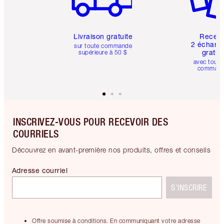
Livraison gratuite
Recev
2 échanti
sur toute commande
gratui
supérieure à 50 $
avec toute
comman
INSCRIVEZ-VOUS POUR RECEVOIR DES
COURRIELS
Découvrez en avant-première nos produits, offres et conseils
Adresse courriel
S’INSCRIRE
Offre soumise à conditions. En communiquant votre adresse