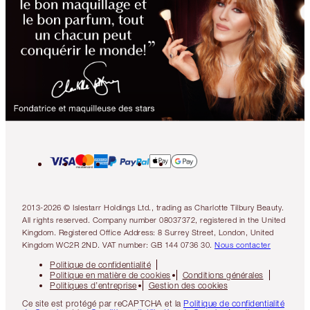
2013-2026 © Islestarr Holdings Ltd., trading as Charlotte Tilbury Beauty.
All rights reserved. Company number 08037372, registered in the United
Kingdom. Registered Office Address: 8 Surrey Street, London, United
Kingdom WC2R 2ND. VAT number: GB 144 0736 30.
Nous contacter
Politique de confidentialité
Politique en matière de cookies
Conditions générales
Politiques d’entreprise
Gestion des cookies
Ce site est protégé par reCAPTCHA et la
Politique de confidentialité