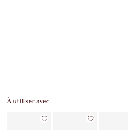
EXCLUSIVITÉS CHARLOTTE TILBURY
Club fidélité Charlotte's Darlings. Gagnez des
points de fidélité à chaque achat!
Livraison standard gratuite quand vous
dépensez 50,00 $
Choisissez 2 échantillons gratuits au moment
du paiement
À utiliser avec