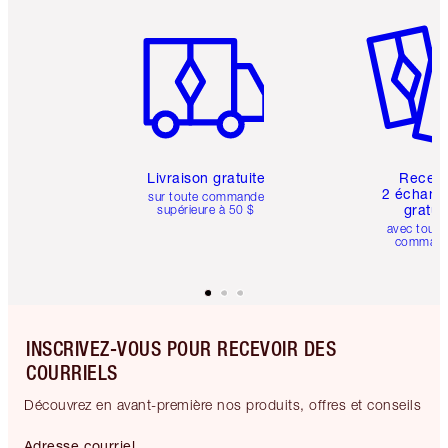
Article 1 sur 6
Article 
Livraison gratuite
Recev
2 échanti
sur toute commande
gratui
supérieure à 50 $
avec toute
comman
INSCRIVEZ-VOUS POUR RECEVOIR DES
COURRIELS
Découvrez en avant-première nos produits, offres et conseils
Adresse courriel