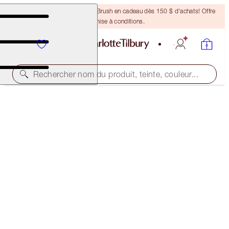
Recevez un pinceau Bronzing Brush en cadeau dès 150 $ d'achats! Offre
soumise à conditions.
Rechercher nom du produit, teinte, couleur...
BIG LIP PLUMPGASM
STRAWBERRY CHOCOLATE
50,00 $
(
90,91 $
/
10
ml
)