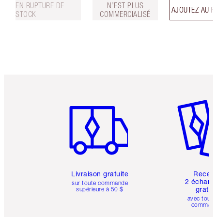
EN RUPTURE DE
N’EST PLUS
AJOUTEZ AU P
STOCK
COMMERCIALISÉ
Article 1 sur 6
Article 
Livraison gratuite
Recev
2 échanti
sur toute commande
gratui
supérieure à 50 $
avec toute
comman