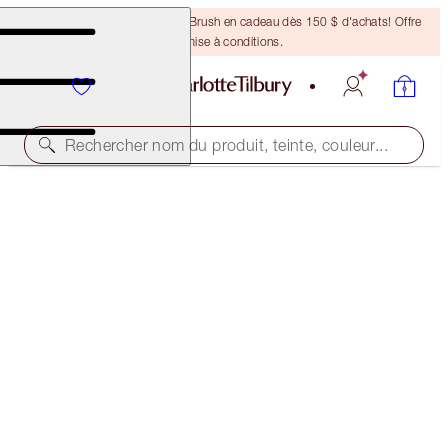
Recevez un pinceau Bronzing Brush en cadeau dès 150 $ d'achats! Offre
soumise à conditions.
Rechercher nom du produit, teinte, couleur...
BLACK FRIDAY
EASY PARTY EYE KIT
40% OFF
97,00 $