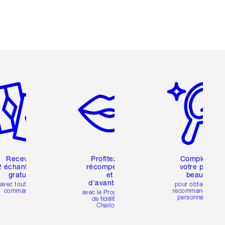
icle 2 sur 6
Article 3 sur 6
Article 4 sur 6
Recevez
Profitez de
Compléter
2 échantillons
récompenses
votre profil
gratuits
et
beauté
d'avantages
avec toutes les
pour obtenir des
commandes
recommandations
avec le Programme
personnalisées
de fidélité de
Charlotte