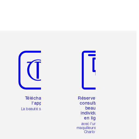
Article 5 sur 6
Article 6 sur 6
Téléchargez
Réservez une
l'appli
consultation
beauté
La beauté simplifiée
individuelle
en ligne
avec l'un des
maquilleurs pro de
Charlotte.