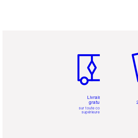
Article 1 sur 6
Art
Livraison
gratuite
sur toute commande
supérieure à 50 $