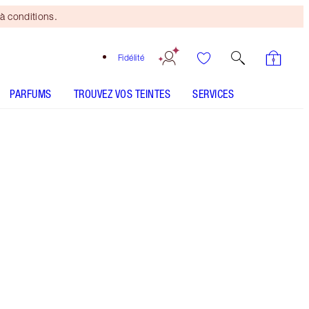
à conditions.
Fidélité
PARFUMS
TROUVEZ VOS TEINTES
SERVICES
CE ENSEMBLE CONTIENT :
BEAUTY WISHES MAKEUP BAG DISNEY100
EDITION MAKEUP BAG
CHARLOTTE'S MAGIC CREAM DISNEY100
EDITION 50ML MOISTURISER
BEAUTY LIGHT WAND - Sélectionner la teinte