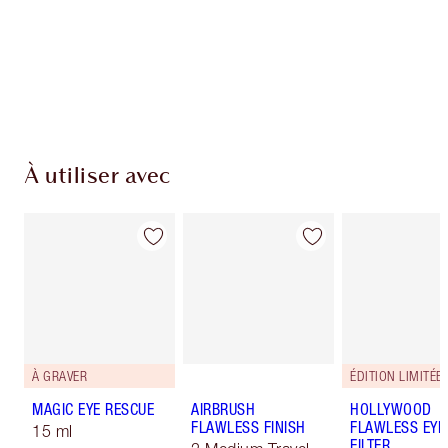
Livraison standard gratuite quand vous
dépensez 50,00 $
Choisissez 2 échantillons gratuits au moment
du paiement
À utiliser avec
À GRAVER
ÉDITION LIMITÉE
MAGIC EYE RESCUE
AIRBRUSH
HOLLYWOOD
FLAWLESS FINISH
FLAWLESS EYE
15 ml
FILTER