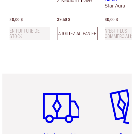
2 Medium Travel
Star Aura
88,00 $
39,50 $
80,00 $
EN RUPTURE DE
N’EST PLUS
AJOUTEZ AU PANIER
STOCK
COMMERCIALIS
Article 1 sur 6
Article 