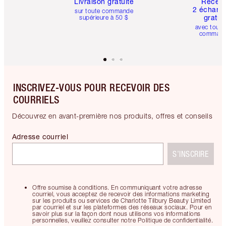
Livraison gratuite
Recev
2 échanti
sur toute commande
gratui
supérieure à 50 $
avec toute
comman
INSCRIVEZ-VOUS POUR RECEVOIR DES
COURRIELS
Découvrez en avant-première nos produits, offres et conseils
Adresse courriel
S’INSCRIRE
Offre soumise à conditions. En communiquant votre adresse
courriel, vous acceptez de recevoir des informations marketing
sur les produits ou services de Charlotte Tilbury Beauty Limited
par courriel et sur les plateformes des réseaux sociaux. Pour en
savoir plus sur la façon dont nous utilisons vos informations
personnelles, veuillez consulter notre Politique de confidentialité.