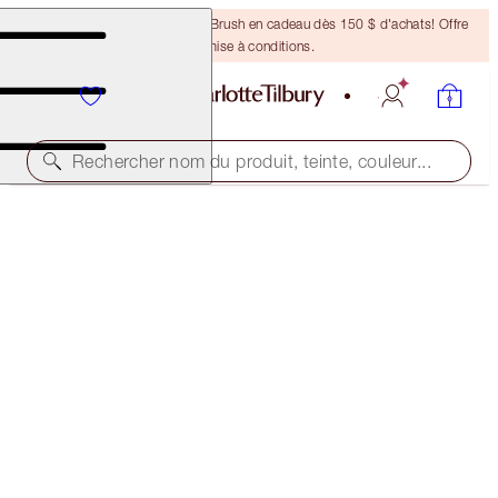
Recevez un pinceau Bronzing Brush en cadeau dès 150 $ d'achats! Offre
soumise à conditions.
Rechercher nom du produit, teinte, couleur...
CHARLOTTE’S FRESH RADIANCE KIT
FACE KIT
189,00 $