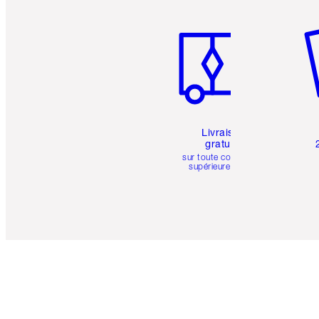
Article 1 sur 6
Art
Livraison
gratuite
sur toute commande
supérieure à 50 $