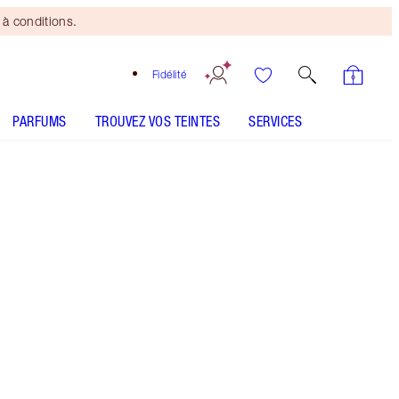
à conditions.
Fidélité
PARFUMS
TROUVEZ VOS TEINTES
SERVICES
CE ENSEMBLE CONTIENT :
MINI FILMSTAR BRONZE + GLOW LIGHT TO
MEDIUM
MATTE BEAUTY BLUSH WAND - Sélectionner la teinte
BEAUTIFUL SKIN FOUNDATION - Sélectionner la teinte