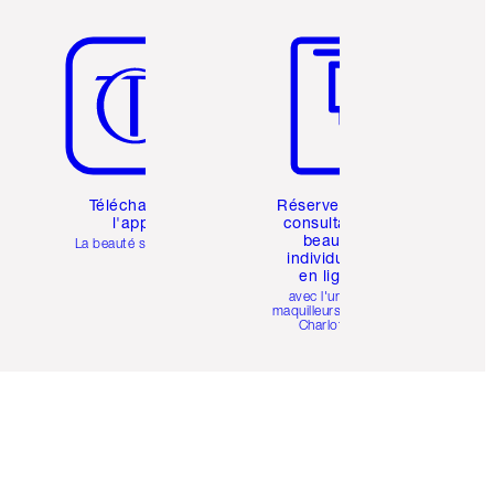
Article 5 sur 6
Article 6 sur 6
Téléchargez
Réservez une
l'appli
consultation
beauté
La beauté simplifiée
individuelle
en ligne
avec l'un des
maquilleurs pro de
Charlotte.