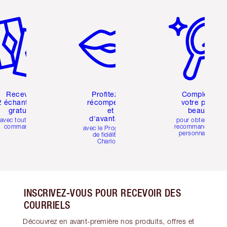
icle 2 sur 6
Article 3 sur 6
Article 4 sur 6
Recevez
Profitez de
Compléter
2 échantillons
récompenses
votre profil
gratuits
et
beauté
d'avantages
avec toutes les
pour obtenir des
commandes
recommandations
avec le Programme
personnalisées
de fidélité de
Charlotte
INSCRIVEZ-VOUS POUR RECEVOIR DES
COURRIELS
Découvrez en avant-première nos produits, offres et