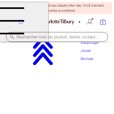
DERNIÈRE CHANCE ! Un mini duo beauté offert dès 150 $ d'achats!
Offre soumise à conditions.
Rechercher nom du produit, teinte, couleur...
Maquillage
Joues
S'ABONNER !
Bronzer
AIRBRUSH BRONZER REFILL
FAIR
57,00 $