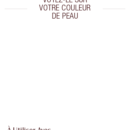
VOTRE COULEUR
DE PEAU
Article 1 sur 5
Arti