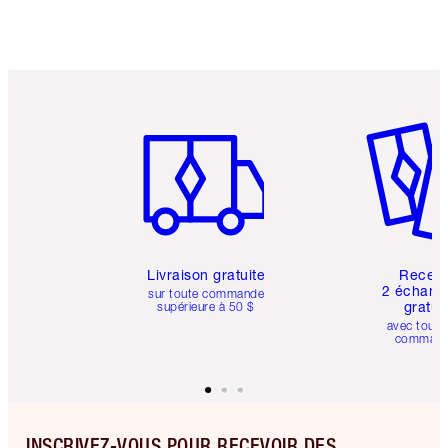
Article 1 sur 6
Article 
Livraison gratuite
Recev
2 échanti
sur toute commande
gratui
supérieure à 50 $
avec toute
comman
INSCRIVEZ-VOUS POUR RECEVOIR DES