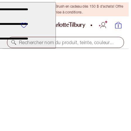
Recevez un pinceau Bronzing Brush en cadeau dès 150 $ d'achats! Offre
soumise à conditions.
Rechercher nom du produit, teinte, couleur...
45 % DE RABAIS!
CHARLOTTE’S 3 STEPS TO BEAUTIFUL LIPS
OFFER ENDED
117,50 $