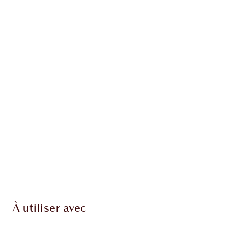
LES COMBINAISONS DE CRAYON À LÈVRES + DE
ROUGE À LÈVRES À TESTER
Obtenez des lèvres zéro défaut avec ces
combinaisons
de crayon à lèvres et de rouge à lèvres
parfaitement
assorties.
À utiliser avec