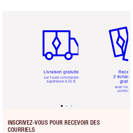
Article 1 sur 6
Article 
Livraison gratuite
Recev
2 échanti
sur toute commande
gratui
supérieure à 50 $
avec toute
comman
INSCRIVEZ-VOUS POUR RECEVOIR DES
COURRIELS