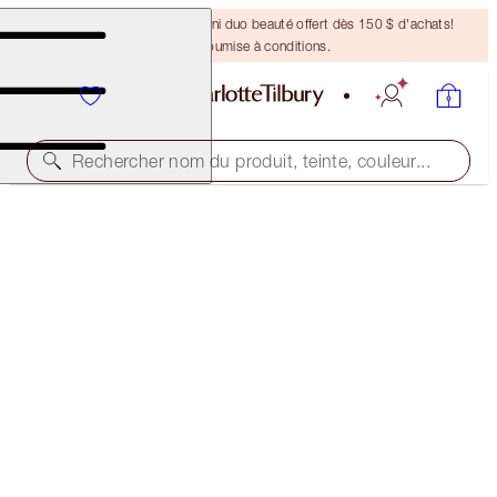
DERNIÈRE CHANCE ! Un mini duo beauté offert dès 150 $ d'achats!
Offre soumise à conditions.
Rechercher nom du produit, teinte, couleur...
50 % DE RABAIS!
CHARLOTTE’S MAGIC CREAM DUO
OFFER ENDED
187,00 $