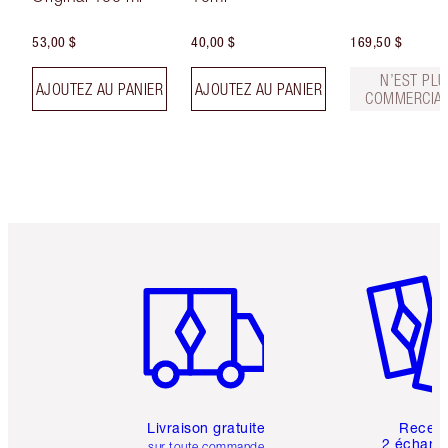
53,00 $
40,00 $
169,50 $
N’EST PLU
AJOUTEZ AU PANIER
AJOUTEZ AU PANIER
COMMERCIAL
Article 1 sur 6
Article 
Livraison gratuite
Recev
2 échanti
sur toute commande