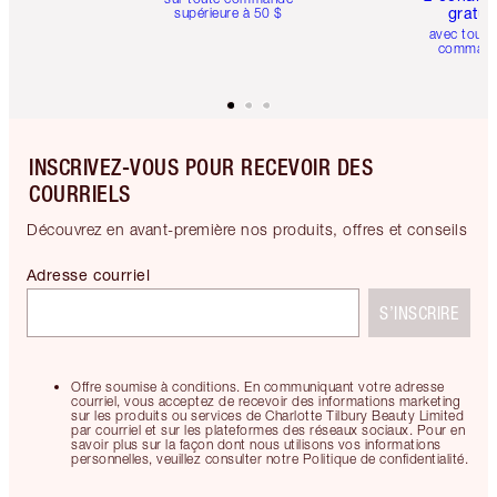
gratui
supérieure à 50 $
avec toute
comman
INSCRIVEZ-VOUS POUR RECEVOIR DES
COURRIELS
Découvrez en avant-première nos produits, offres et conseils
Adresse courriel
S’INSCRIRE
Offre soumise à conditions. En communiquant votre adresse
courriel, vous acceptez de recevoir des informations marketing
sur les produits ou services de Charlotte Tilbury Beauty Limited
par courriel et sur les plateformes des réseaux sociaux. Pour en
savoir plus sur la façon dont nous utilisons vos informations
personnelles, veuillez consulter notre Politique de confidentialité.