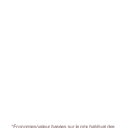
Gagnez 187 points de fidélité
En savoir plus
EXCLUSIVITÉS CHARLOTTE TILBURY
Club fidélité Charlotte's Darlings. Gagnez des
points de fidélité à chaque achat!
Livraison standard gratuite quand vous
dépensez 50,00 $
Choisissez 2 échantillons gratuits au moment
du paiement
*Économies/valeur basées sur le prix habituel des