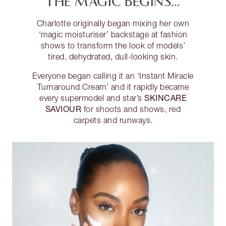
THE MAGIC BEGINS…
Charlotte originally began mixing her own
‘magic moisturiser’ backstage at fashion
shows to transform the look of models’
tired, dehydrated, dull-looking skin.
Everyone began calling it an ‘Instant Miracle
Turnaround Cream’ and it rapidly became
SKINCARE
every supermodel and star’s
SAVIOUR
for shoots and shows, red
carpets and runways.