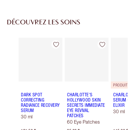
DÉCOUVREZ LES SOINS
Article 1 sur 14
Article 2 sur 14
PRODUIT 
DARK SPOT
CHARLOTTE'S
CHARLOT
CORRECTING
HOLLYWOOD SKIN
SERUM C
RADIANCE RECOVERY
SECRETS IMMEDIATE
ELIXIR
SERUM
EYE REVIVAL
30 ml
PATCHES
30 ml
60 Eye Patches