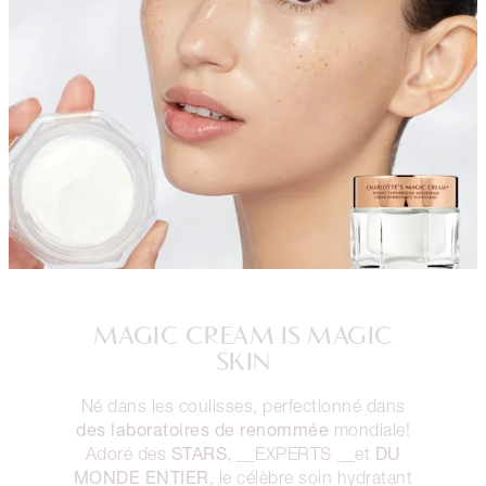
MAGIC CREAM IS MAGIC
SKIN
Né dans les coulisses, perfectionné dans
des laboratoires de renommée
mondiale!
STARS
DU
Adoré des
, __EXPERTS __et
MONDE ENTIER
, le célèbre soin hydratant