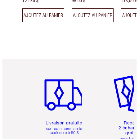
121,50 $
95,00 $
115,00 $
AJOUTEZ AU PANIER
AJOUTEZ AU PANIER
AJOUTEZ
Article 1 sur 6
Article 
Livraison gratuite
Recev
2 échanti
sur toute commande
gratui
supérieure à 50 $
avec toute