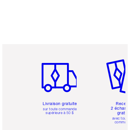
Article 1 sur 6
Article 
Livraison gratuite
Recev
2 échanti
sur toute commande
gratui
supérieure à 50 $
avec toute
comman