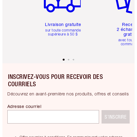
Livraison gratuite
Recev
2 échanti
sur toute commande
gratui
supérieure à 50 $
avec toute
comman
INSCRIVEZ-VOUS POUR RECEVOIR DES
COURRIELS
Découvrez en avant-première nos produits, offres et conseils
Adresse courriel
S’INSCRIRE