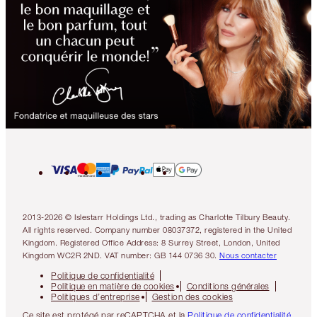
2013-2026 © Islestarr Holdings Ltd., trading as Charlotte Tilbury Beauty.
All rights reserved. Company number 08037372, registered in the United
Kingdom. Registered Office Address: 8 Surrey Street, London, United
Kingdom WC2R 2ND. VAT number: GB 144 0736 30.
Nous contacter
Politique de confidentialité
Politique en matière de cookies
Conditions générales
Politiques d’entreprise
Gestion des cookies
Ce site est protégé par reCAPTCHA et la
Politique de confidentialité