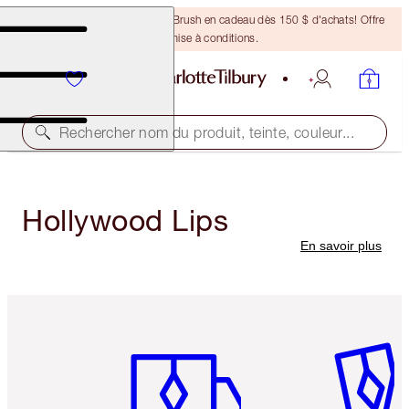
Recevez un pinceau Bronzing Brush en cadeau dès 150 $ d'achats! Offre
soumise à conditions.
Rechercher nom du produit, teinte, couleur...
Hollywood Lips
En savoir plus
Article 1 sur 6
Article 